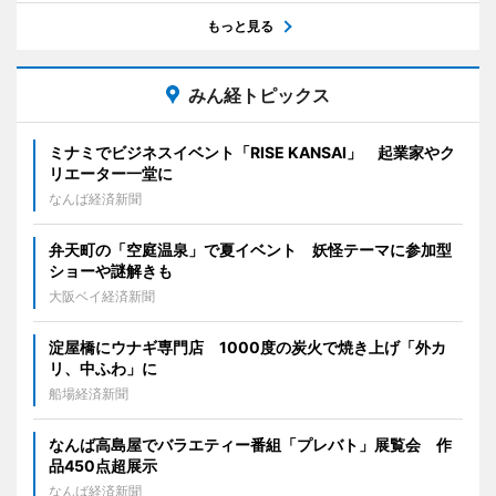
もっと見る
みん経トピックス
ミナミでビジネスイベント「RISE KANSAI」 起業家やク
リエーター一堂に
なんば経済新聞
弁天町の「空庭温泉」で夏イベント 妖怪テーマに参加型
ショーや謎解きも
大阪ベイ経済新聞
淀屋橋にウナギ専門店 1000度の炭火で焼き上げ「外カ
リ、中ふわ」に
船場経済新聞
なんば高島屋でバラエティー番組「プレバト」展覧会 作
品450点超展示
なんば経済新聞