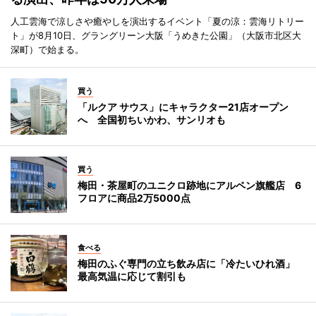
人工雲海で涼しさや癒やしを演出するイベント「夏の涼：雲海リトリー
ト」が8月10日、グラングリーン大阪「うめきた公園」（大阪市北区大
深町）で始まる。
買う
「ルクア サウス」にキャラクター21店オープン
へ 全国初ちいかわ、サンリオも
買う
梅田・茶屋町のユニクロ跡地にアルペン旗艦店 6
フロアに商品2万5000点
食べる
梅田のふぐ専門の立ち飲み店に「冷たいひれ酒」
最高気温に応じて割引も