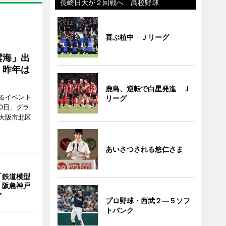
長崎日大が２回戦へ 高校野球
喜ぶ植中 Ｊリーグ
雲海」出
、昨年は
鹿島、逆転で白星発進 Ｊ
るイベント
リーグ
0日、グラ
大阪市北区
あいさつされる悠仁さま
「鉄道模型
 阪急神戸
マ
プロ野球・西武２―５ソフ
トバンク