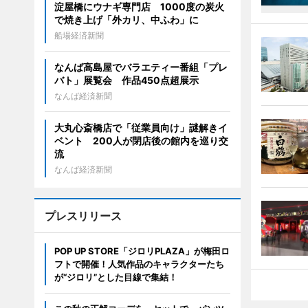
淀屋橋にウナギ専門店 1000度の炭火
で焼き上げ「外カリ、中ふわ」に
船場経済新聞
なんば高島屋でバラエティー番組「プレ
バト」展覧会 作品450点超展示
なんば経済新聞
大丸心斎橋店で「従業員向け」謎解きイ
ベント 200人が閉店後の館内を巡り交
流
なんば経済新聞
プレスリリース
POP UP STORE「ジロリPLAZA」が梅田ロ
フトで開催！人気作品のキャラクターたち
が“ジロリ”とした目線で集結！