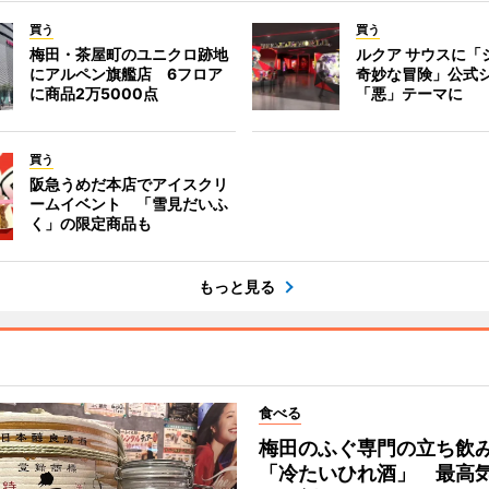
買う
買う
梅田・茶屋町のユニクロ跡地
ルクア サウスに「
にアルペン旗艦店 6フロア
奇妙な冒険」公式
に商品2万5000点
「悪」テーマに
買う
阪急うめだ本店でアイスクリ
ームイベント 「雪見だいふ
く」の限定商品も
もっと見る
食べる
梅田のふぐ専門の立ち飲
「冷たいひれ酒」 最高