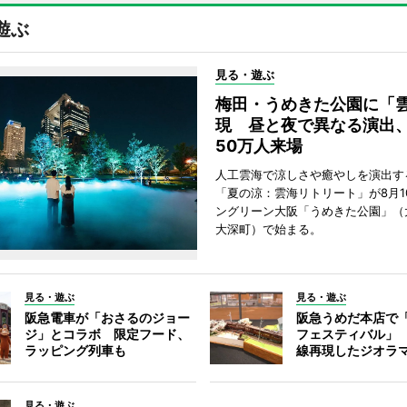
遊ぶ
見る・遊ぶ
梅田・うめきた公園に「
現 昼と夜で異なる演出
50万人来場
人工雲海で涼しさや癒やしを演出す
「夏の涼：雲海リトリート」が8月1
ングリーン大阪「うめきた公園」（
大深町）で始まる。
見る・遊ぶ
見る・遊ぶ
阪急電車が「おさるのジョー
阪急うめだ本店で
ジ」とコラボ 限定フード、
フェスティバル」
ラッピング列車も
線再現したジオラ
見る・遊ぶ