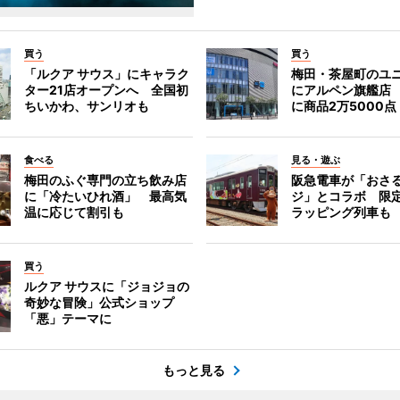
買う
買う
「ルクア サウス」にキャラク
梅田・茶屋町のユ
ター21店オープンへ 全国初
にアルペン旗艦店
ちいかわ、サンリオも
に商品2万5000点
食べる
見る・遊ぶ
梅田のふぐ専門の立ち飲み店
阪急電車が「おさ
に「冷たいひれ酒」 最高気
ジ」とコラボ 限
温に応じて割引も
ラッピング列車も
買う
ルクア サウスに「ジョジョの
奇妙な冒険」公式ショップ
「悪」テーマに
もっと見る