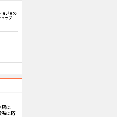
ジョジョの
ショップ
み店に
気温に応