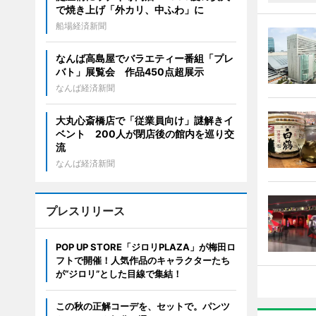
で焼き上げ「外カリ、中ふわ」に
船場経済新聞
なんば高島屋でバラエティー番組「プレ
バト」展覧会 作品450点超展示
なんば経済新聞
大丸心斎橋店で「従業員向け」謎解きイ
ベント 200人が閉店後の館内を巡り交
流
なんば経済新聞
プレスリリース
POP UP STORE「ジロリPLAZA」が梅田ロ
フトで開催！人気作品のキャラクターたち
が“ジロリ”とした目線で集結！
この秋の正解コーデを、セットで。パンツ