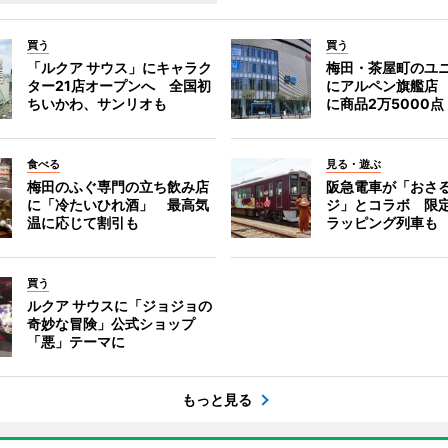
買う
買う
「ルクア サウス」にキャラク
梅田・茶屋町のユ
ター21店オープンへ 全国初
にアルペン旗艦店
ちいかわ、サンリオも
に商品2万5000点
食べる
見る・遊ぶ
梅田のふぐ専門の立ち飲み店
阪急電車が「おさ
に「冷たいひれ酒」 最高気
ジ」とコラボ 限
温に応じて割引も
ラッピング列車も
買う
ルクア サウスに「ジョジョの
奇妙な冒険」公式ショップ
「悪」テーマに
もっと見る