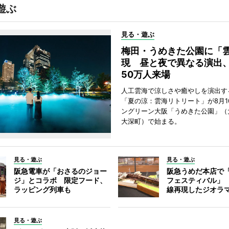
遊ぶ
見る・遊ぶ
梅田・うめきた公園に「
現 昼と夜で異なる演出
50万人来場
人工雲海で涼しさや癒やしを演出す
「夏の涼：雲海リトリート」が8月1
ングリーン大阪「うめきた公園」（
大深町）で始まる。
見る・遊ぶ
見る・遊ぶ
阪急電車が「おさるのジョー
阪急うめだ本店で
ジ」とコラボ 限定フード、
フェスティバル」
ラッピング列車も
線再現したジオラ
見る・遊ぶ