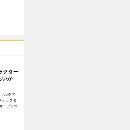
ラクター
ちいか
H（ルクア
キャラクタ
次オープンす