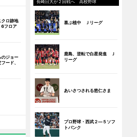
長崎日大が２回戦へ 高校野球
ニクロ跡地
喜ぶ植中 Ｊリーグ
 6フロア
鹿島、逆転で白星発進 Ｊ
るのジョー
リーグ
定フード、
あいさつされる悠仁さま
プロ野球・西武２―５ソフ
トバンク