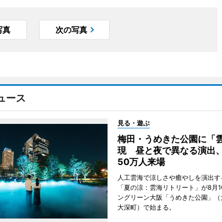
写真
次の写真
ュース
見る・遊ぶ
梅田・うめきた公園に「
現 昼と夜で異なる演出
50万人来場
人工雲海で涼しさや癒やしを演出す
「夏の涼：雲海リトリート」が8月1
ングリーン大阪「うめきた公園」（
大深町）で始まる。