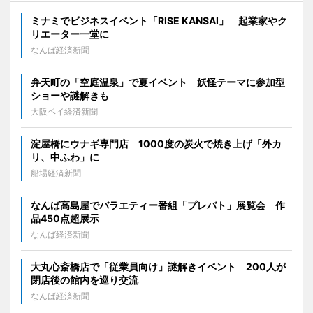
ミナミでビジネスイベント「RISE KANSAI」 起業家やク
リエーター一堂に
なんば経済新聞
弁天町の「空庭温泉」で夏イベント 妖怪テーマに参加型
ショーや謎解きも
大阪ベイ経済新聞
淀屋橋にウナギ専門店 1000度の炭火で焼き上げ「外カ
リ、中ふわ」に
船場経済新聞
なんば高島屋でバラエティー番組「プレバト」展覧会 作
品450点超展示
なんば経済新聞
大丸心斎橋店で「従業員向け」謎解きイベント 200人が
閉店後の館内を巡り交流
なんば経済新聞