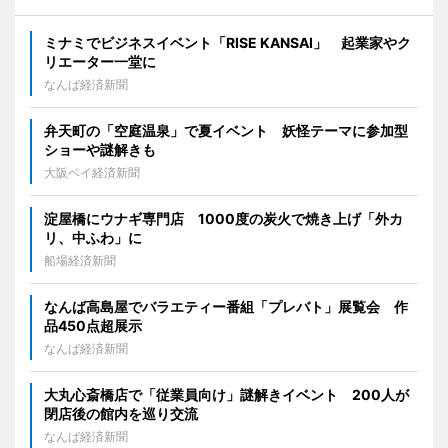
ミナミでビジネスイベント「RISE KANSAI」 起業家やク
リエーター一堂に
なんば経済新聞
弁天町の「空庭温泉」で夏イベント 妖怪テーマに参加型
ショーや謎解きも
大阪ベイ経済新聞
淀屋橋にウナギ専門店 1000度の炭火で焼き上げ「外カ
リ、中ふわ」に
船場経済新聞
なんば高島屋でバラエティー番組「プレバト」展覧会 作
品450点超展示
なんば経済新聞
大丸心斎橋店で「従業員向け」謎解きイベント 200人が
閉店後の館内を巡り交流
なんば経済新聞