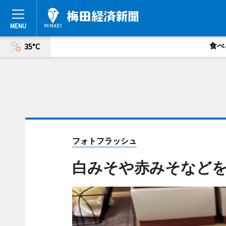
食べ
35°C
フォトフラッシュ
白みそや赤みそなど