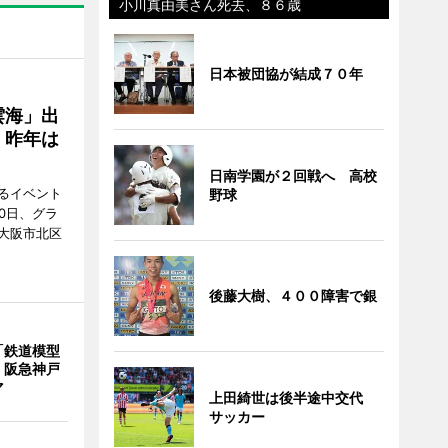
小川真由美さん死去、８６歳
日本被団協が結成７０年
雲海」出
、昨年は
日南学園が２回戦へ 高校
るイベント
野球
0日、グラ
大阪市北区
後藤大樹、４００障害で銀
「鉄道模型
 阪急神戸
マ
上田綺世は後半途中交代
サッカー