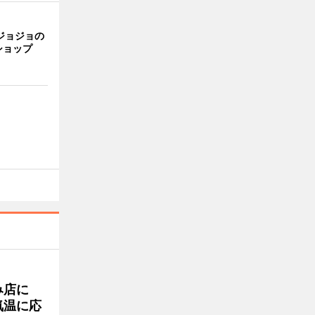
ジョジョの
ショップ
み店に
気温に応