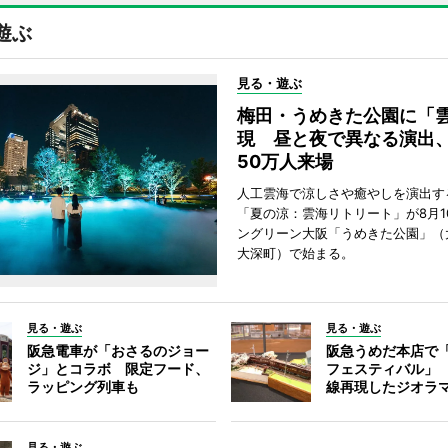
遊ぶ
見る・遊ぶ
梅田・うめきた公園に「
現 昼と夜で異なる演出
50万人来場
人工雲海で涼しさや癒やしを演出す
「夏の涼：雲海リトリート」が8月1
ングリーン大阪「うめきた公園」（
大深町）で始まる。
見る・遊ぶ
見る・遊ぶ
阪急電車が「おさるのジョー
阪急うめだ本店で
ジ」とコラボ 限定フード、
フェスティバル」
ラッピング列車も
線再現したジオラ
見る・遊ぶ