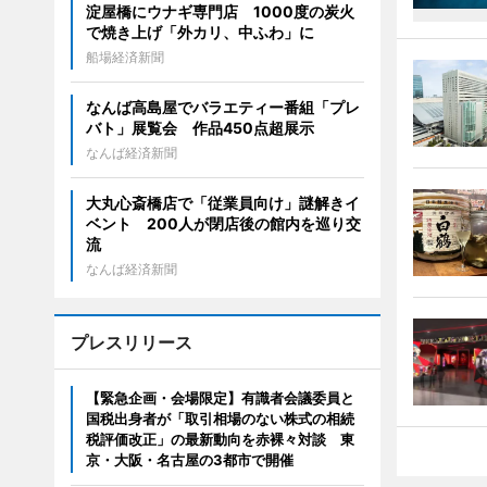
淀屋橋にウナギ専門店 1000度の炭火
で焼き上げ「外カリ、中ふわ」に
船場経済新聞
なんば高島屋でバラエティー番組「プレ
バト」展覧会 作品450点超展示
なんば経済新聞
大丸心斎橋店で「従業員向け」謎解きイ
ベント 200人が閉店後の館内を巡り交
流
なんば経済新聞
プレスリリース
【緊急企画・会場限定】有識者会議委員と
国税出身者が「取引相場のない株式の相続
税評価改正」の最新動向を赤裸々対談 東
京・大阪・名古屋の3都市で開催