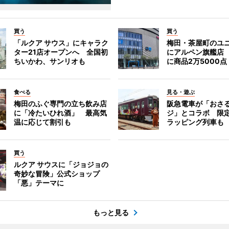
買う
買う
「ルクア サウス」にキャラク
梅田・茶屋町のユ
ター21店オープンへ 全国初
にアルペン旗艦店
ちいかわ、サンリオも
に商品2万5000点
食べる
見る・遊ぶ
梅田のふぐ専門の立ち飲み店
阪急電車が「おさ
に「冷たいひれ酒」 最高気
ジ」とコラボ 限
温に応じて割引も
ラッピング列車も
買う
ルクア サウスに「ジョジョの
奇妙な冒険」公式ショップ
「悪」テーマに
もっと見る