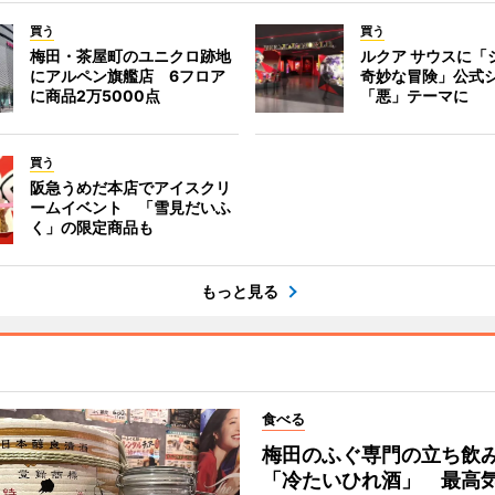
買う
買う
梅田・茶屋町のユニクロ跡地
ルクア サウスに「
にアルペン旗艦店 6フロア
奇妙な冒険」公式
に商品2万5000点
「悪」テーマに
買う
阪急うめだ本店でアイスクリ
ームイベント 「雪見だいふ
く」の限定商品も
もっと見る
食べる
梅田のふぐ専門の立ち飲
「冷たいひれ酒」 最高