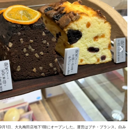
」が9月1日、大丸梅田店地下1階にオープンした。運営はプチ・プランス。白み