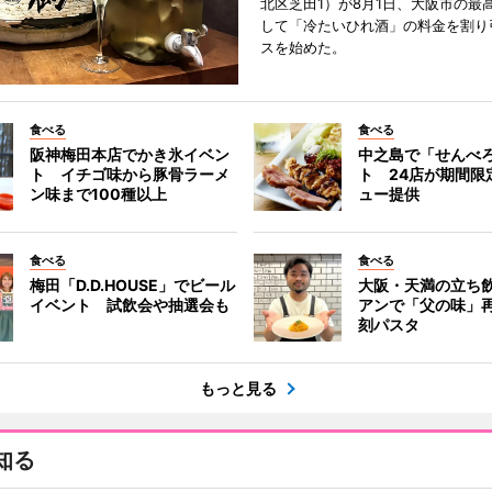
北区芝田1）が8月1日、大阪市の最
して「冷たいひれ酒」の料金を割り
スを始めた。
食べる
食べる
阪神梅田本店でかき氷イベン
中之島で「せんべ
ト イチゴ味から豚骨ラーメ
ト 24店が期間限
ン味まで100種以上
ュー提供
食べる
食べる
梅田「D.D.HOUSE」でビール
大阪・天満の立ち
イベント 試飲会や抽選会も
アンで「父の味」
刻パスタ
もっと見る
知る