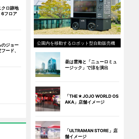
ニクロ跡地
 6フロア
公園内を移動するロボット型自動販売機
るのジョー
定フード、
昼は雲海と「ニューロミュ
ージック」で涼を演出
「THE★JOJO WORLD OS
AKA」店舗イメージ
「ULTRAMAN STORE」店
舗イメージ