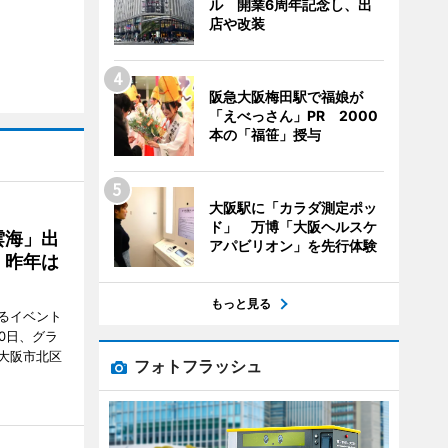
ル 開業6周年記念し、出
店や改装
阪急大阪梅田駅で福娘が
「えべっさん」PR 2000
本の「福笹」授与
大阪駅に「カラダ測定ポッ
ド」 万博「大阪ヘルスケ
雲海」出
アパビリオン」を先行体験
、昨年は
もっと見る
るイベント
0日、グラ
大阪市北区
フォトフラッシュ