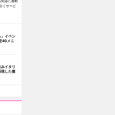
高気温に連動
引くサービ
ろ」イベン
定40メニ
飲みイタリ
再現した復