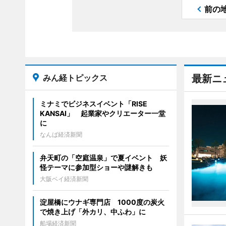
前の
みん経トピックス
最新ニ
ミナミでビジネスイベント「RISE
KANSAI」 起業家やクリエーター一堂
に
なんば経済新聞
弁天町の「空庭温泉」で夏イベント 妖
怪テーマに参加型ショーや謎解きも
大阪ベイ経済新聞
淀屋橋にウナギ専門店 1000度の炭火
で焼き上げ「外カリ、中ふわ」に
船場経済新聞