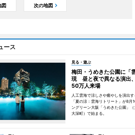
地図
次の地図
ュース
見る・遊ぶ
梅田・うめきた公園に「
現 昼と夜で異なる演出
50万人来場
人工雲海で涼しさや癒やしを演出す
「夏の涼：雲海リトリート」が8月1
ングリーン大阪「うめきた公園」（
大深町）で始まる。