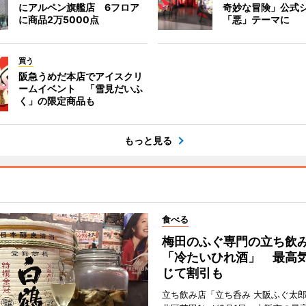
にアルペン旗艦店 6フロア
奇妙な冒険」公式
に商品2万5000点
「悪」テーマに
買う
阪急うめだ本店でアイスクリ
ームイベント 「雪見だいふ
く」の限定商品も
もっと見る
食べる
梅田のふぐ専門の立ち飲
「冷たいひれ酒」 最高
じて割引も
立ち飲み店「立ち呑み 大阪ふぐ太