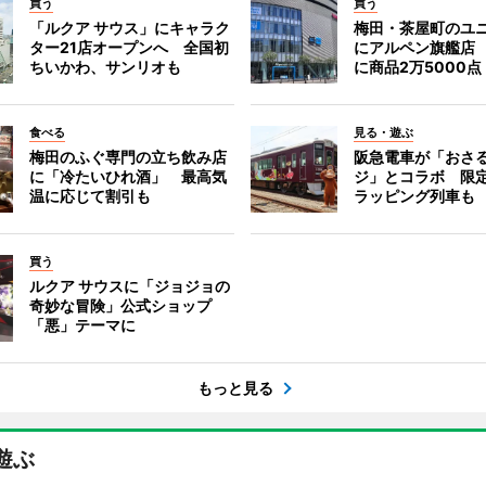
買う
買う
「ルクア サウス」にキャラク
梅田・茶屋町のユ
ター21店オープンへ 全国初
にアルペン旗艦店
ちいかわ、サンリオも
に商品2万5000点
食べる
見る・遊ぶ
梅田のふぐ専門の立ち飲み店
阪急電車が「おさ
に「冷たいひれ酒」 最高気
ジ」とコラボ 限
温に応じて割引も
ラッピング列車も
買う
ルクア サウスに「ジョジョの
奇妙な冒険」公式ショップ
「悪」テーマに
もっと見る
遊ぶ