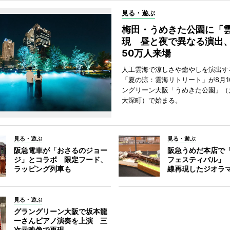
見る・遊ぶ
梅田・うめきた公園に「
現 昼と夜で異なる演出
50万人来場
人工雲海で涼しさや癒やしを演出す
「夏の涼：雲海リトリート」が8月1
ングリーン大阪「うめきた公園」（
大深町）で始まる。
見る・遊ぶ
見る・遊ぶ
阪急電車が「おさるのジョー
阪急うめだ本店で
ジ」とコラボ 限定フード、
フェスティバル」
ラッピング列車も
線再現したジオラ
見る・遊ぶ
グラングリーン大阪で坂本龍
一さんピアノ演奏を上演 三
次元映像で再現