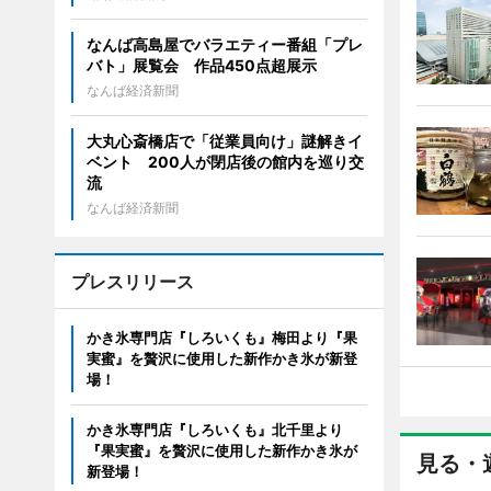
なんば高島屋でバラエティー番組「プレ
バト」展覧会 作品450点超展示
なんば経済新聞
大丸心斎橋店で「従業員向け」謎解きイ
ベント 200人が閉店後の館内を巡り交
流
なんば経済新聞
プレスリリース
かき氷専門店『しろいくも』梅田より『果
実蜜』を贅沢に使用した新作かき氷が新登
場！
かき氷専門店『しろいくも』北千里より
『果実蜜』を贅沢に使用した新作かき氷が
見る・
新登場！