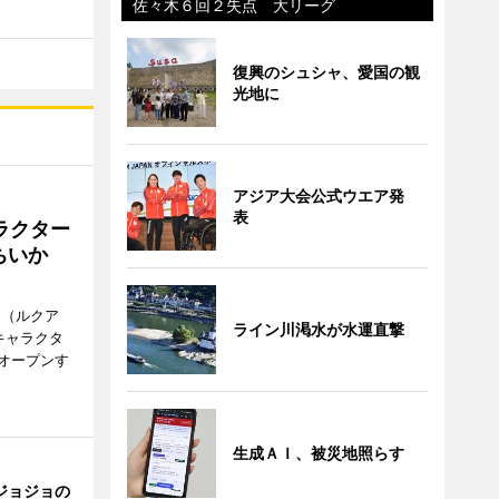
佐々木６回２失点 大リーグ
復興のシュシャ、愛国の観
光地に
アジア大会公式ウエア発
表
ラクター
ちいか
H（ルクア
ライン川渇水が水運直撃
キャラクタ
次オープンす
生成ＡＩ、被災地照らす
ジョジョの