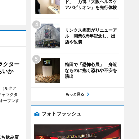
ド」 万博「大阪ヘルスケ
アパビリオン」を先行体験
リンクス梅田がリニューア
ル 開業6周年記念し、出
店や改装
ラクター
梅田で「恐怖心展」 身近
なものに抱く恐れや不安を
ちいか
演出
H（ルクア
もっと見る
キャラクタ
次オープンす
フォトフラッシュ
立ち飲み店