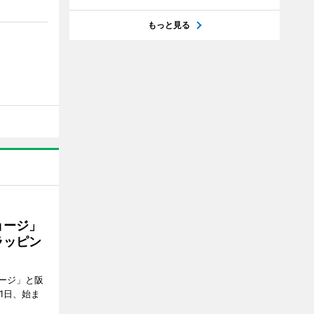
もっと見る
ョージ」
ラッピン
ージ」と阪
1日、始ま