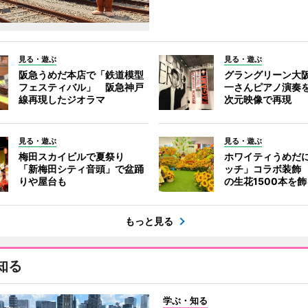
見る・遊ぶ
見る・遊ぶ
阪急うめだ本店で「鉄道模型
グラングリーン大
フェスティバル」 阪急神戸
一さんピアノ演奏
線再現したジオラマ
次元映像で再現
見る・遊ぶ
見る・遊ぶ
梅田スカイビルで夏祭り
ホワイティうめだ
「新梅田シティ音頭」で盆踊
ッチ」コラボ装飾
りや屋台も
の生花1500本を
もっと見る
知る
学ぶ・知る