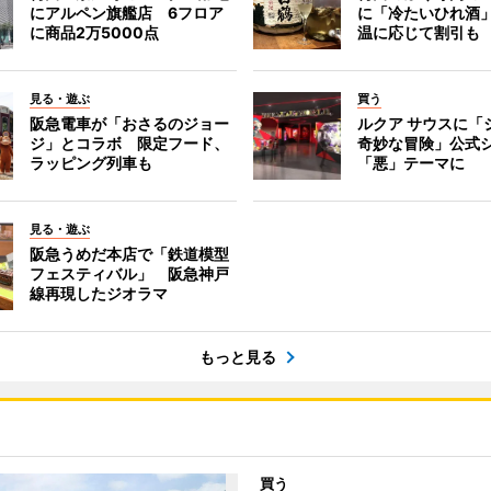
にアルペン旗艦店 6フロア
に「冷たいひれ酒
に商品2万5000点
温に応じて割引も
見る・遊ぶ
買う
阪急電車が「おさるのジョー
ルクア サウスに「
ジ」とコラボ 限定フード、
奇妙な冒険」公式
ラッピング列車も
「悪」テーマに
見る・遊ぶ
阪急うめだ本店で「鉄道模型
フェスティバル」 阪急神戸
線再現したジオラマ
もっと見る
買う