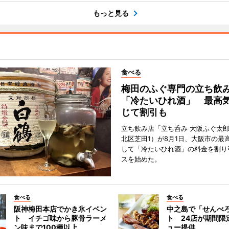
もっと見る
食べる
梅田のふぐ専門の立ち飲
「冷たいひれ酒」 最高
じて割引も
立ち飲み店「立ち呑み 大阪ふぐ太
北区芝田1）が8月1日、大阪市の最
して「冷たいひれ酒」の料金を割り
スを始めた。
食べる
食べる
阪神梅田本店でかき氷イベン
中之島で「せんべ
ト イチゴ味から豚骨ラーメ
ト 24店が期間限
ン味まで100種以上
ュー提供