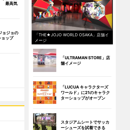
」 最高気
ジョジョの
「THE★JOJO WORLD OSAKA」店舗イ
ショップ
メージ
「ULTRAMAN STORE」店
舗イメージ
「LUCUA キャラクターズ
ワールド」に21のキャラク
ターショップがオープン
スタジアムシートでサッカ
ーシューズを試着できる