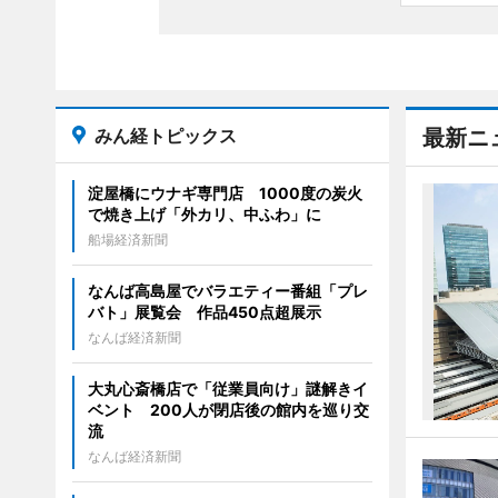
みん経トピックス
最新ニ
淀屋橋にウナギ専門店 1000度の炭火
で焼き上げ「外カリ、中ふわ」に
船場経済新聞
なんば高島屋でバラエティー番組「プレ
バト」展覧会 作品450点超展示
なんば経済新聞
大丸心斎橋店で「従業員向け」謎解きイ
ベント 200人が閉店後の館内を巡り交
流
なんば経済新聞