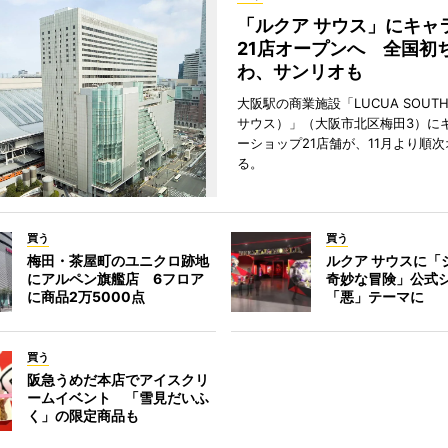
「ルクア サウス」にキャ
21店オープンへ 全国初
わ、サンリオも
大阪駅の商業施設「LUCUA SOUT
サウス）」（大阪市北区梅田3）に
ーショップ21店舗が、11月より順
る。
買う
買う
梅田・茶屋町のユニクロ跡地
ルクア サウスに「
にアルペン旗艦店 6フロア
奇妙な冒険」公式
に商品2万5000点
「悪」テーマに
買う
阪急うめだ本店でアイスクリ
ームイベント 「雪見だいふ
く」の限定商品も