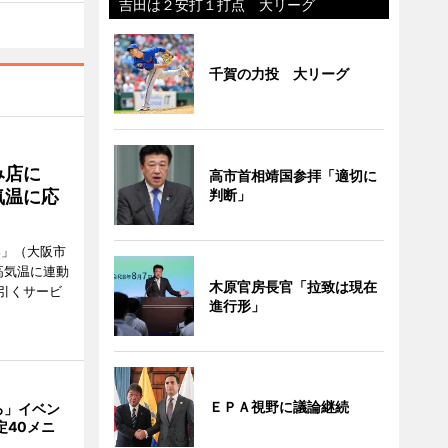
吉田は２安打１打点 大リーグ
千賀の力投 大リーグ
み店に
高市首相靖国参拝「適切に
判断」
気温に応
郎」（大阪市
高気温に連動
木原官房長官「拉致は現在
引くサービ
進行形」
ＥＰＡ視野に議論継続
ろ」イベン
定40メニ