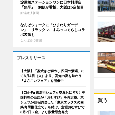
淀屋橋ステーションワンに日本料理店
「銀平」 鯛飯が看板、大阪は5店舗目
船場経済新聞
なんばウォークに「ひまわりガーデ
ン」 リラックマ、すみっコぐらしコラ
ボ装飾も
なんば経済新聞
プレスリリース
【大阪】「藁焼きと鯛めし 四国の酒場」に
て8月4日（火）より、高知の夏を味わう
『よさこいフェア』を開催中
【Chi-Fu 東浩司シェフ× 空堀おにぎり】中
国料理の巨匠が「おむすび」を再定義。東
買う
シェフが自ら調理した「東京エックスの回
鍋肉 黒酢仕立て」を結ぶ。空堀おむすびで
8月7日（金）より数量限定発売