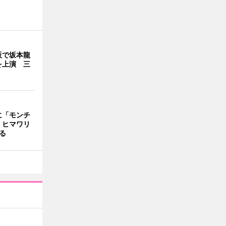
阪で坂本龍
を上演 三
に「モンチ
 ヒマワリ
飾る