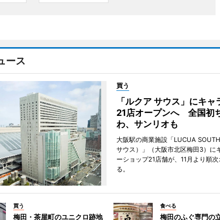
ュース
買う
「ルクア サウス」にキャ
21店オープンへ 全国初
わ、サンリオも
大阪駅の商業施設「LUCUA SOUT
サウス）」（大阪市北区梅田3）に
ーショップ21店舗が、11月より順
る。
買う
食べる
梅田・茶屋町のユニクロ跡地
梅田のふぐ専門の