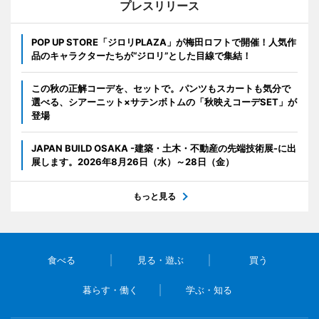
プレスリリース
POP UP STORE「ジロリPLAZA」が梅田ロフトで開催！人気作
品のキャラクターたちが“ジロリ”とした目線で集結！
この秋の正解コーデを、セットで。パンツもスカートも気分で
選べる、シアーニット×サテンボトムの「秋映えコーデSET」が
登場
JAPAN BUILD OSAKA -建築・土木・不動産の先端技術展-に出
展します。2026年8月26日（水）～28日（金）
もっと見る
食べる
見る・遊ぶ
買う
暮らす・働く
学ぶ・知る