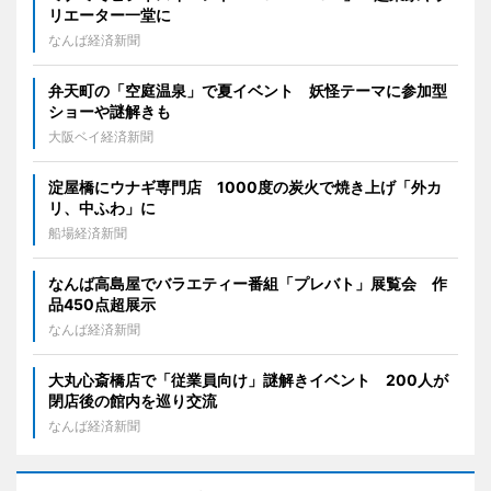
リエーター一堂に
なんば経済新聞
弁天町の「空庭温泉」で夏イベント 妖怪テーマに参加型
ショーや謎解きも
大阪ベイ経済新聞
淀屋橋にウナギ専門店 1000度の炭火で焼き上げ「外カ
リ、中ふわ」に
船場経済新聞
なんば高島屋でバラエティー番組「プレバト」展覧会 作
品450点超展示
なんば経済新聞
大丸心斎橋店で「従業員向け」謎解きイベント 200人が
閉店後の館内を巡り交流
なんば経済新聞