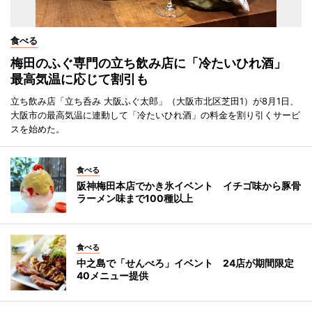
食べる
梅田のふぐ専門の立ち飲み店に「冷たいひれ酒」
最高気温に応じて割引も
立ち飲み店「立ち呑み 大阪ふぐ太郎」（大阪市北区芝田1）が8月1日、
大阪市の最高気温に連動して「冷たいひれ酒」の料金を割り引くサービ
スを始めた。
食べる
阪神梅田本店でかき氷イベント イチゴ味から豚骨
ラーメン味まで100種以上
食べる
中之島で「せんべろ」イベント 24店が期間限定
40メニュー提供