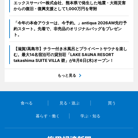
エックスサーバー株式会社、熊本県で発生した地震・大雨災害
からの復旧・復興支援として1,000万円を寄附
「今年の本命アウターは、今予約。」antiqua 2026AW先行予
約スタート。先着で、非売品のオリジナルバッグをプレゼン
ト。
【滋賀/高島市】チラー付き水風呂とプライベートサウナを楽し
む。最大14名宿泊可の貸別荘「LAKE SAUNA RESORT
takashima SUITE VILLA 碧」が8月6日(木)オープン！
もっと見る
食べる
見る・遊ぶ
買う
暮らす・働く
学ぶ・知る