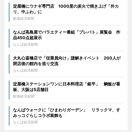
淀屋橋にウナギ専門店 1000度の炭火で焼き上げ「外カ
リ、中ふわ」に
船場経済新聞
なんば高島屋でバラエティー番組「プレバト」展覧会 作
品450点超展示
なんば経済新聞
大丸心斎橋店で「従業員向け」謎解きイベント 200人が
閉店後の館内を巡り交流
なんば経済新聞
淀屋橋ステーションワンに日本料理店「銀平」 鯛飯が看
板、大阪は5店舗目
船場経済新聞
なんばウォークに「ひまわりガーデン」 リラックマ、す
みっコぐらしコラボ装飾も
なんば経済新聞