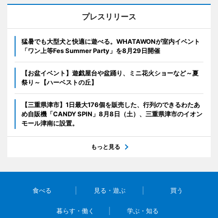
プレスリリース
猛暑でも大型犬と快適に遊べる。WHATAWONが室内イベント
「ワン上等Fes Summer Party」を8月29日開催
【お盆イベント】遊戯屋台や盆踊り、ミニ花火ショーなど～夏
祭り～【ハーベストの丘】
【三重県津市】1日最大176個を販売した、行列のできるわたあ
め自販機「CANDY SPIN」8月8日（土）、三重県津市のイオン
モール津南に設置。
もっと見る
食べる
見る・遊ぶ
買う
暮らす・働く
学ぶ・知る