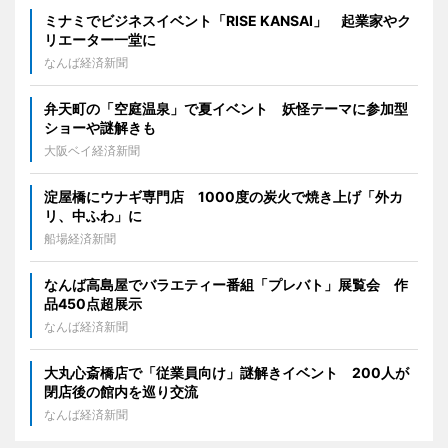
ミナミでビジネスイベント「RISE KANSAI」 起業家やク
リエーター一堂に
なんば経済新聞
弁天町の「空庭温泉」で夏イベント 妖怪テーマに参加型
ショーや謎解きも
大阪ベイ経済新聞
淀屋橋にウナギ専門店 1000度の炭火で焼き上げ「外カ
リ、中ふわ」に
船場経済新聞
なんば高島屋でバラエティー番組「プレバト」展覧会 作
品450点超展示
なんば経済新聞
大丸心斎橋店で「従業員向け」謎解きイベント 200人が
閉店後の館内を巡り交流
なんば経済新聞