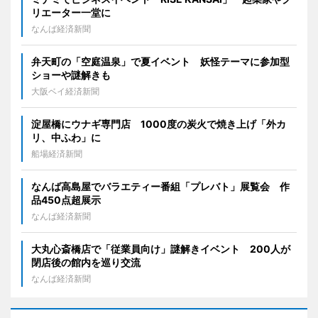
リエーター一堂に
なんば経済新聞
弁天町の「空庭温泉」で夏イベント 妖怪テーマに参加型
ショーや謎解きも
大阪ベイ経済新聞
淀屋橋にウナギ専門店 1000度の炭火で焼き上げ「外カ
リ、中ふわ」に
船場経済新聞
なんば高島屋でバラエティー番組「プレバト」展覧会 作
品450点超展示
なんば経済新聞
大丸心斎橋店で「従業員向け」謎解きイベント 200人が
閉店後の館内を巡り交流
なんば経済新聞