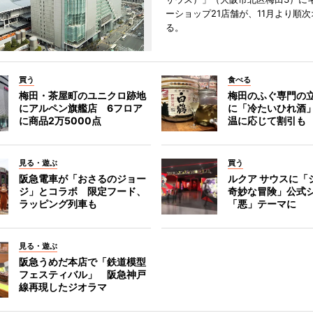
ーショップ21店舗が、11月より順
る。
買う
食べる
梅田・茶屋町のユニクロ跡地
梅田のふぐ専門の
にアルペン旗艦店 6フロア
に「冷たいひれ酒
に商品2万5000点
温に応じて割引も
見る・遊ぶ
買う
阪急電車が「おさるのジョー
ルクア サウスに「
ジ」とコラボ 限定フード、
奇妙な冒険」公式
ラッピング列車も
「悪」テーマに
見る・遊ぶ
阪急うめだ本店で「鉄道模型
フェスティバル」 阪急神戸
線再現したジオラマ