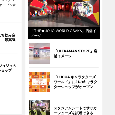
次オープンす
「THE★JOJO WORLD OSAKA」店舗イ
立ち飲み店
メージ
」 最高気
「ULTRAMAN STORE」店
舗イメージ
ジョジョの
ショップ
「LUCUA キャラクターズ
ワールド」に21のキャラク
ターショップがオープン
スタジアムシートでサッカ
ーシューズを試着できる