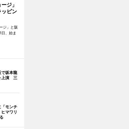
ョージ」
ラッピン
ージ」と阪
1日、始ま
阪で坂本龍
を上演 三
に「モンチ
 ヒマワリ
飾る