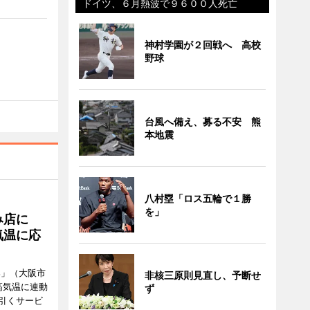
ドイツ、６月熱波で９６００人死亡
神村学園が２回戦へ 高校
野球
台風へ備え、募る不安 熊
本地震
八村塁「ロス五輪で１勝
を」
み店に
気温に応
郎」（大阪市
非核三原則見直し、予断せ
高気温に連動
ず
引くサービ