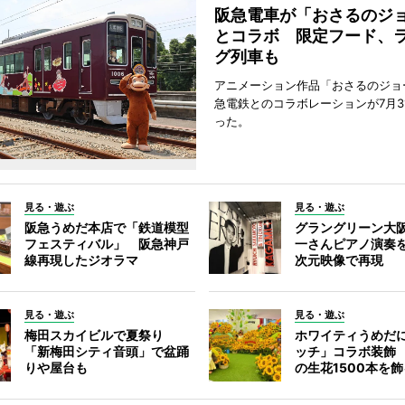
阪急電車が「おさるのジ
とコラボ 限定フード、
グ列車も
アニメーション作品「おさるのジョ
急電鉄とのコラボレーションが7月3
った。
見る・遊ぶ
見る・遊ぶ
阪急うめだ本店で「鉄道模型
グラングリーン大
フェスティバル」 阪急神戸
一さんピアノ演奏
線再現したジオラマ
次元映像で再現
見る・遊ぶ
見る・遊ぶ
梅田スカイビルで夏祭り
ホワイティうめだ
「新梅田シティ音頭」で盆踊
ッチ」コラボ装飾
りや屋台も
の生花1500本を