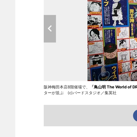
阪神梅田本店8階催場で、
「鳥山明 The World o
ターが並ぶ (c)バードスタジオ／集英社