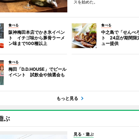
スを始めた。
食べる
食べる
阪神梅田本店でかき氷イベン
中之島で「せんべ
ト イチゴ味から豚骨ラーメ
ト 24店が期間限
ン味まで100種以上
ュー提供
食べる
梅田「D.D.HOUSE」でビール
イベント 試飲会や抽選会も
もっと見る
遊ぶ
見る・遊ぶ