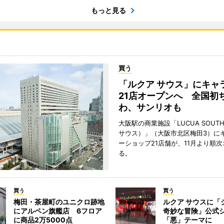
もっと見る
買う
「ルクア サウス」にキャ
21店オープンへ 全国初
わ、サンリオも
大阪駅の商業施設「LUCUA SOUT
サウス）」（大阪市北区梅田3）に
ーショップ21店舗が、11月より順
る。
買う
買う
梅田・茶屋町のユニクロ跡地
ルクア サウスに「
にアルペン旗艦店 6フロア
奇妙な冒険」公式
に商品2万5000点
「悪」テーマに