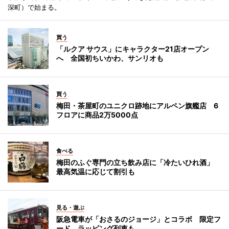
深町）で始まる。
買う
「ルクア サウス」にキャラクター21店オープン
へ 全国初ちいかわ、サンリオも
買う
梅田・茶屋町のユニクロ跡地にアルペン旗艦店 6
フロアに商品2万5000点
食べる
梅田のふぐ専門の立ち飲み店に「冷たいひれ酒」
最高気温に応じて割引も
見る・遊ぶ
阪急電車が「おさるのジョージ」とコラボ 限定フ
ード、ラッピング列車も