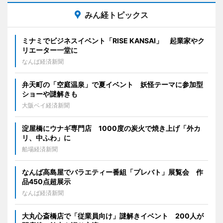
みん経トピックス
ミナミでビジネスイベント「RISE KANSAI」 起業家やク
リエーター一堂に
なんば経済新聞
弁天町の「空庭温泉」で夏イベント 妖怪テーマに参加型
ショーや謎解きも
大阪ベイ経済新聞
淀屋橋にウナギ専門店 1000度の炭火で焼き上げ「外カ
リ、中ふわ」に
船場経済新聞
なんば高島屋でバラエティー番組「プレバト」展覧会 作
品450点超展示
なんば経済新聞
大丸心斎橋店で「従業員向け」謎解きイベント 200人が