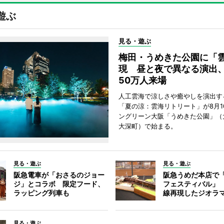
遊ぶ
見る・遊ぶ
梅田・うめきた公園に「
現 昼と夜で異なる演出
50万人来場
人工雲海で涼しさや癒やしを演出す
「夏の涼：雲海リトリート」が8月1
ングリーン大阪「うめきた公園」（
大深町）で始まる。
見る・遊ぶ
見る・遊ぶ
阪急電車が「おさるのジョー
阪急うめだ本店で
ジ」とコラボ 限定フード、
フェスティバル」
ラッピング列車も
線再現したジオラ
見る・遊ぶ