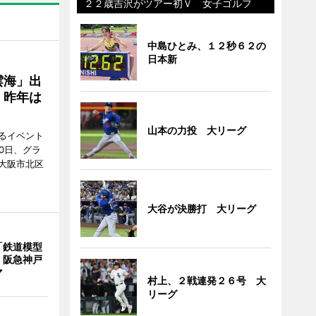
２２歳吉沢がツアー初Ｖ 女子ゴルフ
中島ひとみ、１２秒６２の
日本新
雲海」出
、昨年は
山本の力投 大リーグ
るイベント
0日、グラ
大阪市北区
大谷が決勝打 大リーグ
「鉄道模型
 阪急神戸
マ
村上、２戦連発２６号 大
リーグ