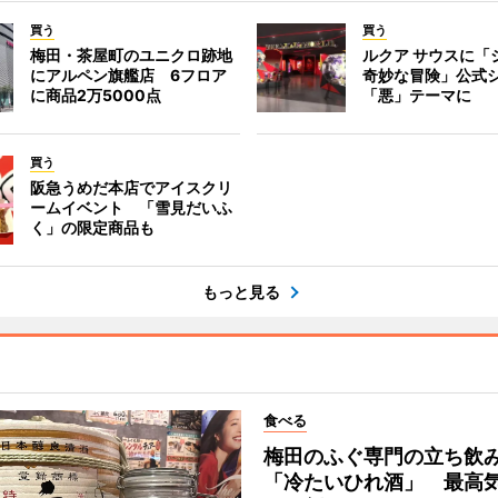
買う
買う
梅田・茶屋町のユニクロ跡地
ルクア サウスに「
にアルペン旗艦店 6フロア
奇妙な冒険」公式
に商品2万5000点
「悪」テーマに
買う
阪急うめだ本店でアイスクリ
ームイベント 「雪見だいふ
く」の限定商品も
もっと見る
食べる
梅田のふぐ専門の立ち飲
「冷たいひれ酒」 最高