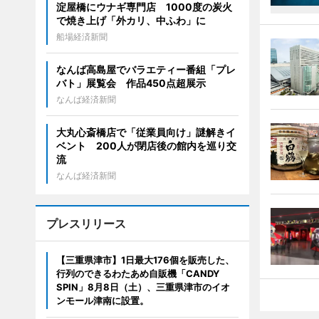
淀屋橋にウナギ専門店 1000度の炭火
で焼き上げ「外カリ、中ふわ」に
船場経済新聞
なんば高島屋でバラエティー番組「プレ
バト」展覧会 作品450点超展示
なんば経済新聞
大丸心斎橋店で「従業員向け」謎解きイ
ベント 200人が閉店後の館内を巡り交
流
なんば経済新聞
プレスリリース
【三重県津市】1日最大176個を販売した、
行列のできるわたあめ自販機「CANDY
SPIN」8月8日（土）、三重県津市のイオ
ンモール津南に設置。