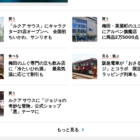
買う
買う
「ルクア サウス」にキャラク
梅田・茶屋町のユ
ター21店オープンへ 全国初
にアルペン旗艦店
ちいかわ、サンリオも
に商品2万5000点
食べる
見る・遊ぶ
梅田のふぐ専門の立ち飲み店
阪急電車が「おさ
に「冷たいひれ酒」 最高気
ジ」とコラボ 限
温に応じて割引も
ラッピング列車も
買う
ルクア サウスに「ジョジョの
奇妙な冒険」公式ショップ
「悪」テーマに
もっと見る