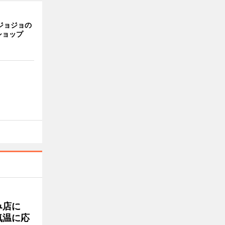
ジョジョの
ショップ
み店に
気温に応