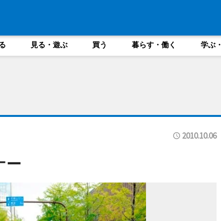
る
見る・遊ぶ
買う
暮らす・働く
学ぶ
2010.10.06
ナー