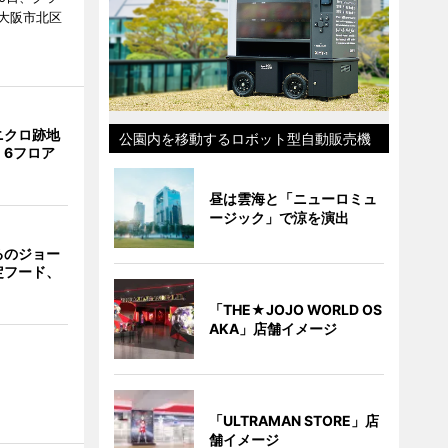
大阪市北区
ニクロ跡地
公園内を移動するロボット型自動販売機
 6フロア
昼は雲海と「ニューロミュ
ージック」で涼を演出
るのジョー
定フード、
「THE★JOJO WORLD OS
AKA」店舗イメージ
「ULTRAMAN STORE」店
舗イメージ