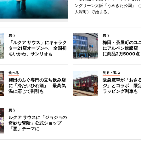
ングリーン大阪「うめきた公園」（
大深町）で始まる。
買う
買う
「ルクア サウス」にキャラク
梅田・茶屋町のユ
ター21店オープンへ 全国初
にアルペン旗艦店
ちいかわ、サンリオも
に商品2万5000点
食べる
見る・遊ぶ
梅田のふぐ専門の立ち飲み店
阪急電車が「おさ
に「冷たいひれ酒」 最高気
ジ」とコラボ 限
温に応じて割引も
ラッピング列車も
買う
ルクア サウスに「ジョジョの
奇妙な冒険」公式ショップ
「悪」テーマに