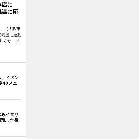
み店に
気温に応
郎」（大阪市
高気温に連動
引くサービ
ろ」イベン
定40メニ
飲みイタリ
再現した復