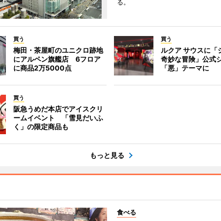
る。
買う
買う
梅田・茶屋町のユニクロ跡地
ルクア サウスに「
にアルペン旗艦店 6フロア
奇妙な冒険」公式
に商品2万5000点
「悪」テーマに
買う
阪急うめだ本店でアイスクリ
ームイベント 「雪見だいふ
く」の限定商品も
もっと見る
食べる