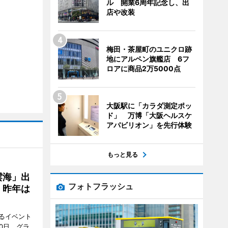
ル 開業6周年記念し、出
店や改装
梅田・茶屋町のユニクロ跡
地にアルペン旗艦店 6フ
ロアに商品2万5000点
大阪駅に「カラダ測定ポッ
ド」 万博「大阪ヘルスケ
アパビリオン」を先行体験
もっと見る
雲海」出
フォトフラッシュ
、昨年は
るイベント
0日、グラ