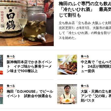
梅田のふぐ専門の立ち飲
「冷たいひれ酒」 最高
じて割引も
立ち飲み店「立ち呑み 大阪ふぐ太
北区芝田1）が8月1日、大阪市の最
して「冷たいひれ酒」の料金を割り
スを始めた。
食べる
食べる
阪神梅田本店でかき氷イベン
中之島で「せんべ
ト イチゴ味から豚骨ラーメ
ト 24店が期間限
ン味まで100種以上
ュー提供
食べる
食べる
梅田「D.D.HOUSE」でビール
大阪・天満の立ち
イベント 試飲会や抽選会も
アンで「父の味」
刻パスタ