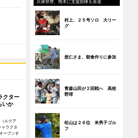
兵庫県警、熊本に支援部隊を派遣
村上、２５号ソロ 大リー
グ
悠仁さま、朝食作りに参加
青森山田が２回戦へ 高校
野球
ラクター
ちいか
H（ルクア
松山は２６位 米男子ゴル
キャラクタ
フ
次オープンす