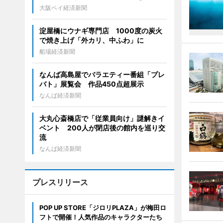
大阪ベイ経済新聞
淀屋橋にウナギ専門店 1000度の炭火
で焼き上げ「外カリ、中ふわ」に
船場経済新聞
なんば高島屋でバラエティー番組「プレ
バト」展覧会 作品450点超展示
なんば経済新聞
大丸心斎橋店で「従業員向け」謎解きイ
ベント 200人が閉店後の館内を巡り交
流
なんば経済新聞
プレスリリース
POP UP STORE「ジロリPLAZA」が梅田ロ
フトで開催！人気作品のキャラクターたち