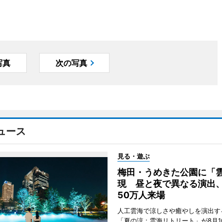
写真
次の写真
ュース
見る・遊ぶ
梅田・うめきた公園に「
現 昼と夜で異なる演出
50万人来場
人工雲海で涼しさや癒やしを演出す
「夏の涼：雲海リトリート」が8月1