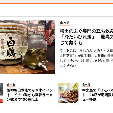
食べる
梅田のふぐ専門の立ち飲
「冷たいひれ酒」 最高
じて割引も
立ち飲み店「立ち呑み 大阪ふぐ太
北区芝田1）が8月1日、大阪市の最
して「冷たいひれ酒」の料金を割り
スを始めた。
食べる
食べる
阪神梅田本店でかき氷イベン
中之島で「せんべ
ト イチゴ味から豚骨ラーメ
ト 24店が期間限
ン味まで100種以上
ュー提供