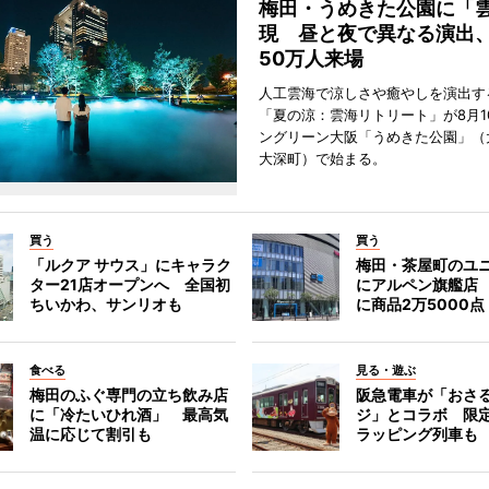
梅田・うめきた公園に「
現 昼と夜で異なる演出
50万人来場
人工雲海で涼しさや癒やしを演出す
「夏の涼：雲海リトリート」が8月1
ングリーン大阪「うめきた公園」（
大深町）で始まる。
買う
買う
「ルクア サウス」にキャラク
梅田・茶屋町のユ
ター21店オープンへ 全国初
にアルペン旗艦店
ちいかわ、サンリオも
に商品2万5000点
食べる
見る・遊ぶ
梅田のふぐ専門の立ち飲み店
阪急電車が「おさ
に「冷たいひれ酒」 最高気
ジ」とコラボ 限
温に応じて割引も
ラッピング列車も