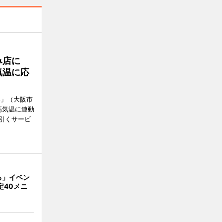
み店に
気温に応
郎」（大阪市
高気温に連動
引くサービ
ろ」イベン
定40メニ