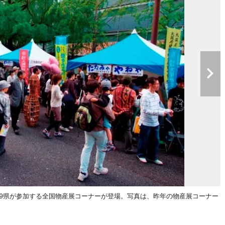
29県が参加する全国物産展コーナーが登場。写真は、昨年の物産展コーナー