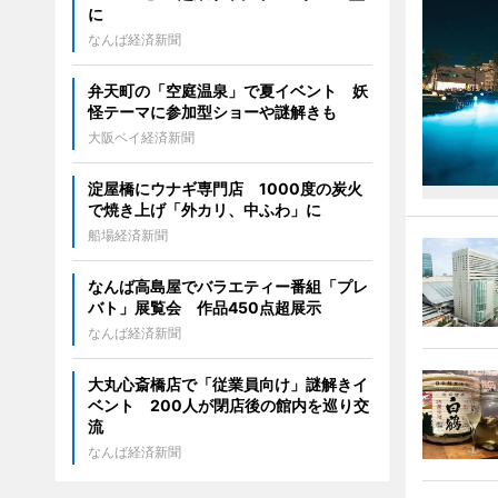
に
なんば経済新聞
弁天町の「空庭温泉」で夏イベント 妖
怪テーマに参加型ショーや謎解きも
大阪ベイ経済新聞
淀屋橋にウナギ専門店 1000度の炭火
で焼き上げ「外カリ、中ふわ」に
船場経済新聞
なんば高島屋でバラエティー番組「プレ
バト」展覧会 作品450点超展示
なんば経済新聞
大丸心斎橋店で「従業員向け」謎解きイ
ベント 200人が閉店後の館内を巡り交
流
なんば経済新聞