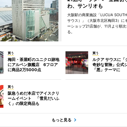
わ、サンリオも
大阪駅の商業施設「LUCUA SOUT
サウス）」（大阪市北区梅田3）に
ーショップ21店舗が、11月より順
る。
買う
買う
梅田・茶屋町のユニクロ跡地
ルクア サウスに「
にアルペン旗艦店 6フロア
奇妙な冒険」公式
に商品2万5000点
「悪」テーマに
買う
阪急うめだ本店でアイスクリ
ームイベント 「雪見だいふ
く」の限定商品も
もっと見る