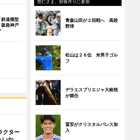
悠仁さま、朝食作りに参加
「鉄道模型
青森山田が２回戦へ 高校
 阪急神戸
野球
マ
松山は２６位 米男子ゴル
フ
デラエスプリエジャ大統領
が就任
冨安がクリスタルパレス加
入
ラクター
ちいか