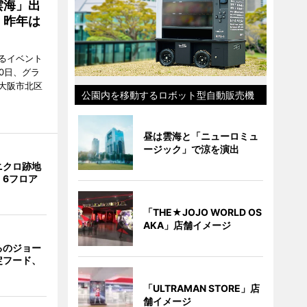
雲海」出
、昨年は
るイベント
0日、グラ
大阪市北区
公園内を移動するロボット型自動販売機
昼は雲海と「ニューロミュ
ージック」で涼を演出
ニクロ跡地
 6フロア
「THE★JOJO WORLD OS
AKA」店舗イメージ
るのジョー
定フード、
「ULTRAMAN STORE」店
舗イメージ