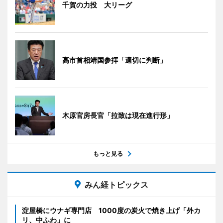
千賀の力投 大リーグ
高市首相靖国参拝「適切に判断」
木原官房長官「拉致は現在進行形」
もっと見る
みん経トピックス
淀屋橋にウナギ専門店 1000度の炭火で焼き上げ「外カ
リ、中ふわ」に