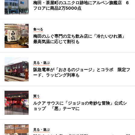
梅田・茶屋町のユニクロ跡地にアルペン旗艦店 6
フロアに商品2万5000点
食べる
梅田のふぐ専門の立ち飲み店に「冷たいひれ酒」
最高気温に応じて割引も
見る・遊ぶ
阪急電車が「おさるのジョージ」とコラボ 限定フ
ード、ラッピング列車も
買う
ルクア サウスに「ジョジョの奇妙な冒険」公式シ
ョップ 「悪」テーマに
見る・遊ぶ