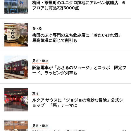
梅田・茶屋町のユニクロ跡地にアルペン旗艦店 6
フロアに商品2万5000点
食べる
梅田のふぐ専門の立ち飲み店に「冷たいひれ酒」
最高気温に応じて割引も
見る・遊ぶ
阪急電車が「おさるのジョージ」とコラボ 限定フ
ード、ラッピング列車も
買う
ルクア サウスに「ジョジョの奇妙な冒険」公式シ
ョップ 「悪」テーマに
見る・遊ぶ