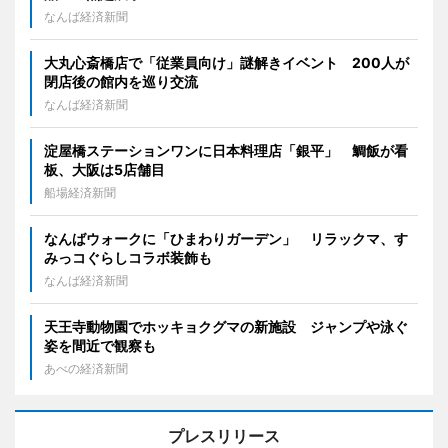
なんば経済新聞
大丸心斎橋店で「従業員向け」謎解きイベント 200人が
閉店後の館内を巡り交流
なんば経済新聞
淀屋橋ステーションワンに日本料理店「銀平」 鯛飯が看
板、大阪は5店舗目
船場経済新聞
なんばウォークに「ひまわりガーデン」 リラックマ、す
みっコぐらしコラボ装飾も
なんば経済新聞
天王寺動物園でホッキョクグマの新施設 ジャンプや泳ぐ
姿を間近で観察も
あべの経済新聞
プレスリリース