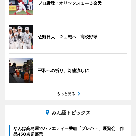
プロ野球・オリックス１―３楽天
佐野日大、２回戦へ 高校野球
平和への祈り、灯籠流しに
もっと見る
みん経トピックス
なんば高島屋でバラエティー番組「プレバト」展覧会 作
品450点超展示