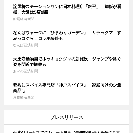
淀屋橋ステーションワンに日本料理店「銀平」 鯛飯が看
板、大阪は5店舗目
船場経済新聞
なんばウォークに「ひまわりガーデン」 リラックマ、す
みっコぐらしコラボ装飾も
なんば経済新聞
天王寺動物園でホッキョクグマの新施設 ジャンプや泳ぐ
姿を間近で観察も
あべの経済新聞
都島にスパイス専門店「神戸スパイス」 家庭向けの少量
商品も
京橋経済新聞
プレスリリース
生成AIサービスでのショート動画（告知5秒動画と保険の見直し