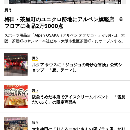
買う
梅田・茶屋町のユニクロ跡地にアルペン旗艦店 6
フロアに商品2万5000点
スポーツ用品店「Alpen OSAKA（アルペン オオサカ）」が8月7日、大
阪・茶屋町のヤンマー本社ビル（大阪市北区茶屋町）にオープンする。
買う
ルクア サウスに「ジョジョの奇妙な冒険」公式シ
ョップ 「悪」テーマに
買う
阪急うめだ本店でアイスクリームイベント 「雪見
だいふく」の限定商品も
買う
大丸梅田の「りくろーおじさんの店プラス店」がリ