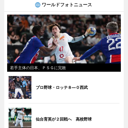
ワールドフォトニュース
若手主体の日本、ＰＳＧに完敗
プロ野球・ロッテ８―０西武
仙台育英が２回戦へ 高校野球