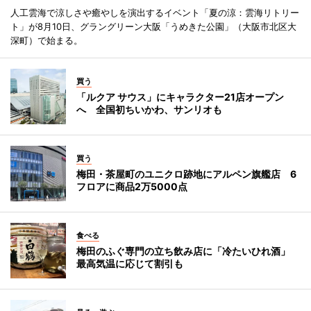
人工雲海で涼しさや癒やしを演出するイベント「夏の涼：雲海リトリー
ト」が8月10日、グラングリーン大阪「うめきた公園」（大阪市北区大
深町）で始まる。
買う
「ルクア サウス」にキャラクター21店オープン
へ 全国初ちいかわ、サンリオも
買う
梅田・茶屋町のユニクロ跡地にアルペン旗艦店 6
フロアに商品2万5000点
食べる
梅田のふぐ専門の立ち飲み店に「冷たいひれ酒」
最高気温に応じて割引も