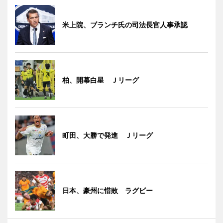
米上院、ブランチ氏の司法長官人事承認
柏、開幕白星 Ｊリーグ
町田、大勝で発進 Ｊリーグ
日本、豪州に惜敗 ラグビー