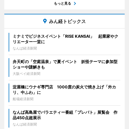
もっと見る
みん経トピックス
ミナミでビジネスイベント「RISE KANSAI」 起業家やク
リエーター一堂に
なんば経済新聞
弁天町の「空庭温泉」で夏イベント 妖怪テーマに参加型
ショーや謎解きも
大阪ベイ経済新聞
淀屋橋にウナギ専門店 1000度の炭火で焼き上げ「外カ
リ、中ふわ」に
船場経済新聞
なんば高島屋でバラエティー番組「プレバト」展覧会 作
品450点超展示
なんば経済新聞