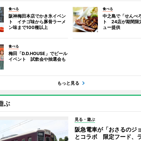
食べる
食べる
阪神梅田本店でかき氷イベン
中之島で「せんべ
ト イチゴ味から豚骨ラーメ
ト 24店が期間限
ン味まで100種以上
ュー提供
食べる
梅田「D.D.HOUSE」でビール
イベント 試飲会や抽選会も
もっと見る
遊ぶ
見る・遊ぶ
阪急電車が「おさるのジ
とコラボ 限定フード、