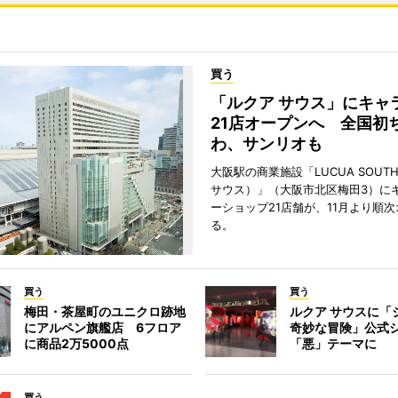
買う
「ルクア サウス」にキャ
21店オープンへ 全国初
わ、サンリオも
大阪駅の商業施設「LUCUA SOUT
サウス）」（大阪市北区梅田3）に
ーショップ21店舗が、11月より順
る。
買う
買う
梅田・茶屋町のユニクロ跡地
ルクア サウスに「
にアルペン旗艦店 6フロア
奇妙な冒険」公式
に商品2万5000点
「悪」テーマに
買う