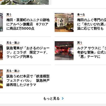
買う
食べる
梅田・茶屋町のユニクロ跡地
梅田のふぐ専門の
にアルペン旗艦店 6フロア
に「冷たいひれ酒
に商品2万5000点
温に応じて割引も
見る・遊ぶ
買う
阪急電車が「おさるのジョー
ルクア サウスに「
ジ」とコラボ 限定フード、
奇妙な冒険」公式
ラッピング列車も
「悪」テーマに
見る・遊ぶ
阪急うめだ本店で「鉄道模型
フェスティバル」 阪急神戸
線再現したジオラマ
もっと見る