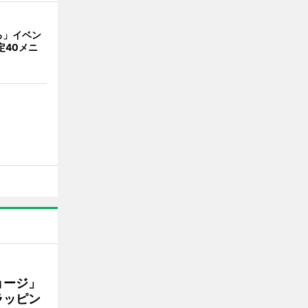
ろ」イベン
定40メニ
ョージ」
ラッピン