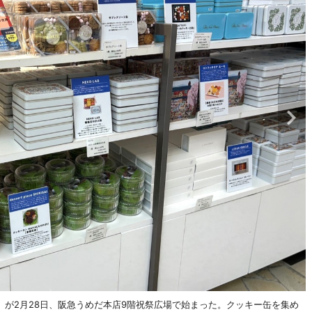
が2月28日、阪急うめだ本店9階祝祭広場で始まった。クッキー缶を集め