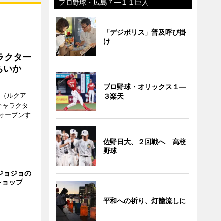
プロ野球・広島７―１１巨人
「デジポリス」普及呼び掛
け
ラクター
ちいか
プロ野球・オリックス１―
H（ルクア
３楽天
キャラクタ
次オープンす
佐野日大、２回戦へ 高校
野球
ジョジョの
ショップ
平和への祈り、灯籠流しに