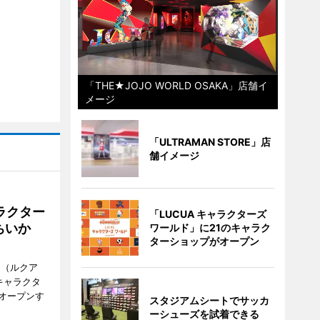
「THE★JOJO WORLD OSAKA」店舗イ
メージ
「ULTRAMAN STORE」店
舗イメージ
ラクター
「LUCUA キャラクターズ
ちいか
ワールド」に21のキャラク
ターショップがオープン
H（ルクア
キャラクタ
次オープンす
スタジアムシートでサッカ
ーシューズを試着できる