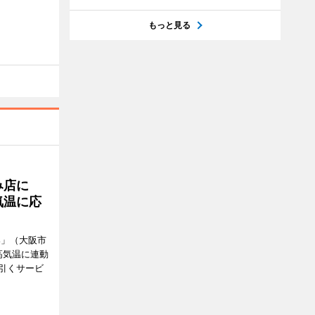
もっと見る
み店に
気温に応
郎」（大阪市
高気温に連動
引くサービ