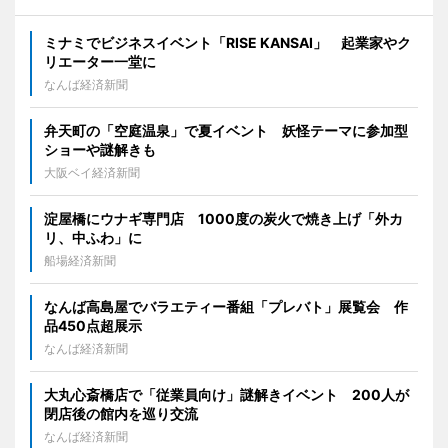
ミナミでビジネスイベント「RISE KANSAI」 起業家やク
リエーター一堂に
なんば経済新聞
弁天町の「空庭温泉」で夏イベント 妖怪テーマに参加型
ショーや謎解きも
大阪ベイ経済新聞
淀屋橋にウナギ専門店 1000度の炭火で焼き上げ「外カ
リ、中ふわ」に
船場経済新聞
なんば高島屋でバラエティー番組「プレバト」展覧会 作
品450点超展示
なんば経済新聞
大丸心斎橋店で「従業員向け」謎解きイベント 200人が
閉店後の館内を巡り交流
なんば経済新聞