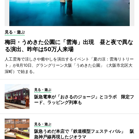
見る・遊ぶ
梅田・うめきた公園に「雲海」出現 昼と夜で異な
る演出、昨年は50万人来場
人工雲海で涼しさや癒やしを演出するイベント「夏の涼：雲海リトリー
ト」が8月10日、グラングリーン大阪「うめきた公園」（大阪市北区大
深町）で始まる。
見る・遊ぶ
阪急電車が「おさるのジョージ」とコラボ 限定フ
ード、ラッピング列車も
見る・遊ぶ
阪急うめだ本店で「鉄道模型フェスティバル」 阪
急神戸線再現したジオラマ