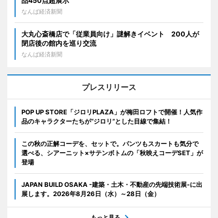
品450点超展示
なんば経済新聞
大丸心斎橋店で「従業員向け」謎解きイベント 200人が
閉店後の館内を巡り交流
なんば経済新聞
プレスリリース
POP UP STORE「ジロリPLAZA」が梅田ロフトで開催！人気作
品のキャラクターたちが“ジロリ”とした目線で集結！
この秋の正解コーデを、セットで。パンツもスカートも気分で
選べる、シアーニット×サテンボトムの「秋映えコーデSET」が
登場
JAPAN BUILD OSAKA -建築・土木・不動産の先端技術展-に出
展します。2026年8月26日（水）～28日（金）
もっと見る