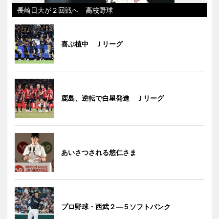
長崎日大が２回戦へ 高校野球
喜ぶ植中 Ｊリーグ
鹿島、逆転で白星発進 Ｊリーグ
あいさつされる悠仁さま
プロ野球・西武２―５ソフトバンク