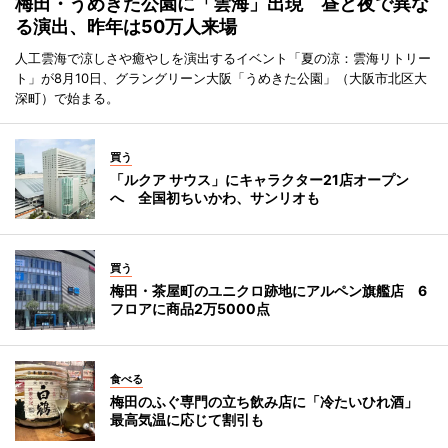
梅田・うめきた公園に「雲海」出現 昼と夜で異な
る演出、昨年は50万人来場
人工雲海で涼しさや癒やしを演出するイベント「夏の涼：雲海リトリー
ト」が8月10日、グラングリーン大阪「うめきた公園」（大阪市北区大
深町）で始まる。
買う
「ルクア サウス」にキャラクター21店オープン
へ 全国初ちいかわ、サンリオも
買う
梅田・茶屋町のユニクロ跡地にアルペン旗艦店 6
フロアに商品2万5000点
食べる
梅田のふぐ専門の立ち飲み店に「冷たいひれ酒」
最高気温に応じて割引も