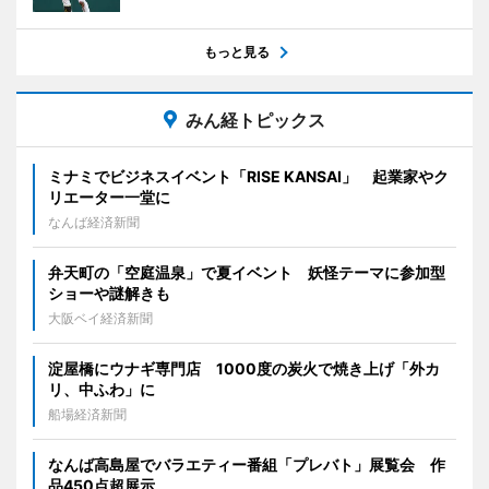
もっと見る
みん経トピックス
ミナミでビジネスイベント「RISE KANSAI」 起業家やク
リエーター一堂に
なんば経済新聞
弁天町の「空庭温泉」で夏イベント 妖怪テーマに参加型
ショーや謎解きも
大阪ベイ経済新聞
淀屋橋にウナギ専門店 1000度の炭火で焼き上げ「外カ
リ、中ふわ」に
船場経済新聞
なんば高島屋でバラエティー番組「プレバト」展覧会 作
品450点超展示