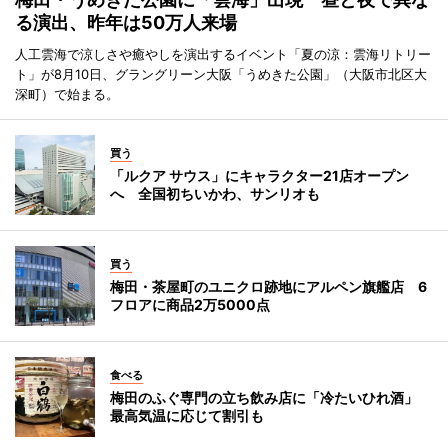
る演出、昨年は50万人来場
人工雲海で涼しさや癒やしを演出するイベント「夏の涼：雲海リトリー
ト」が8月10日、グラングリーン大阪「うめきた公園」（大阪市北区大
深町）で始まる。
買う
「ルクア サウス」にキャラクター21店オープン
へ 全国初ちいかわ、サンリオも
買う
梅田・茶屋町のユニクロ跡地にアルペン旗艦店 6
フロアに商品2万5000点
食べる
梅田のふぐ専門の立ち飲み店に「冷たいひれ酒」
最高気温に応じて割引も