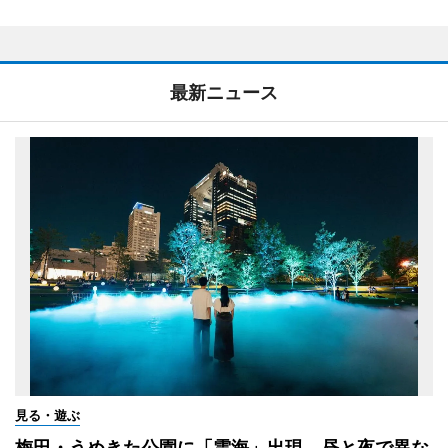
最新ニュース
見る・遊ぶ
梅田・うめきた公園に「雲海」出現 昼と夜で異な