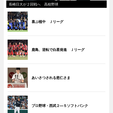
長崎日大が２回戦へ 高校野球
喜ぶ植中 Ｊリーグ
鹿島、逆転で白星発進 Ｊリーグ
あいさつされる悠仁さま
プロ野球・西武２―５ソフトバンク