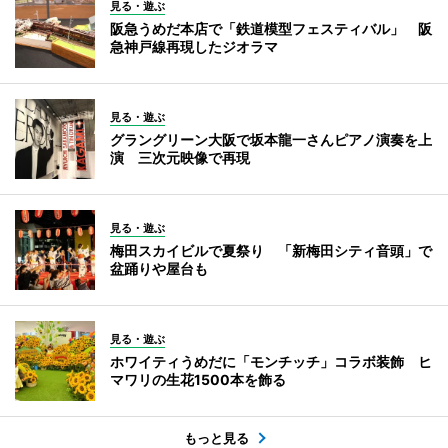
見る・遊ぶ
阪急うめだ本店で「鉄道模型フェスティバル」 阪
急神戸線再現したジオラマ
見る・遊ぶ
グラングリーン大阪で坂本龍一さんピアノ演奏を上
演 三次元映像で再現
見る・遊ぶ
梅田スカイビルで夏祭り 「新梅田シティ音頭」で
盆踊りや屋台も
見る・遊ぶ
ホワイティうめだに「モンチッチ」コラボ装飾 ヒ
マワリの生花1500本を飾る
もっと見る