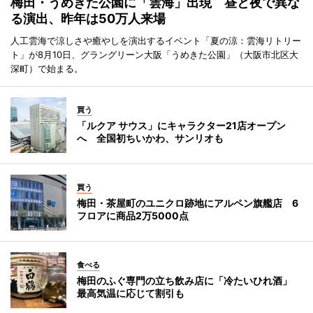
梅田・うめきた公園に「雲海」出現 昼と夜で異な
る演出、昨年は50万人来場
人工雲海で涼しさや癒やしを演出するイベント「夏の涼：雲海リトリー
ト」が8月10日、グラングリーン大阪「うめきた公園」（大阪市北区大
深町）で始まる。
買う
「ルクア サウス」にキャラクター21店オープン
へ 全国初ちいかわ、サンリオも
買う
梅田・茶屋町のユニクロ跡地にアルペン旗艦店 6
フロアに商品2万5000点
食べる
梅田のふぐ専門の立ち飲み店に「冷たいひれ酒」
最高気温に応じて割引も