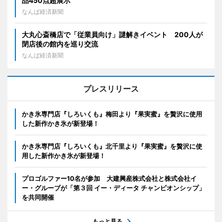
品450点超展示
なんば経済新聞
大丸心斎橋店で「従業員向け」謎解きイベント 200人が
閉店後の館内を巡り交流
なんば経済新聞
プレスリリース
かき氷専門店『しろいくも』梅田より『果実蜜』を贅沢に使用
した新作かき氷が新登場！
かき氷専門店『しろいくも』北千里より『果実蜜』を贅沢に使
用した新作かき氷が新登場！
プロゴルファー10名が参加 大建興産株式会社と株式会社イ
ー・グルーブが「第３回 イー・ディータ チャンピオンシップ」
を共同開催
もっと見る