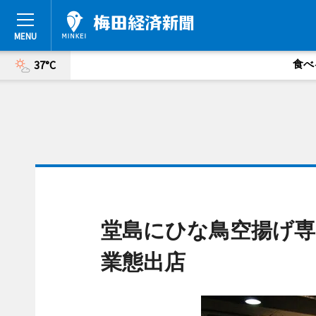
食べ
37°C
堂島にひな鳥空揚げ専
業態出店