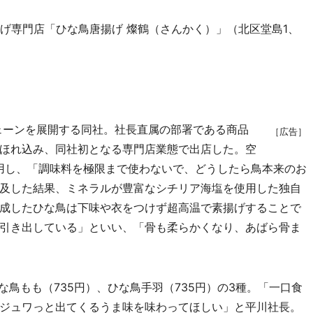
げ専門店「ひな鳥唐揚げ 燦鶴（さんかく）」（北区堂島1、
ェーンを展開する同社。社長直属の部署である商品
［広告］
ほれ込み、同社初となる専門店業態で出店した。空
使用し、「調味料を極限まで使わないで、どうしたら鳥本来のお
及した結果、ミネラルが豊富なシチリア海塩を使用した独自
成したひな鳥は下味や衣をつけず超高温で素揚げすることで
引き出している」といい、「骨も柔らかくなり、あばら骨ま
鳥もも（735円）、ひな鳥手羽（735円）の3種。「一口食
ジュワっと出てくるうま味を味わってほしい」と平川社長。