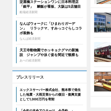
淀屋橋ステーションワンに日本料理店
「銀平」 鯛飯が看板、大阪は5店舗目
船場経済新聞
なんばウォークに「ひまわりガーデ
ン」 リラックマ、すみっコぐらしコラ
ボ装飾も
なんば経済新聞
天王寺動物園でホッキョクグマの新施
設 ジャンプや泳ぐ姿を間近で観察も
あべの経済新聞
プレスリリース
エックスサーバー株式会社、熊本県で発生
した地震・大雨災害からの復旧・復興支援
として1,000万円を寄附
「今年の本命アウターは、今予約。」