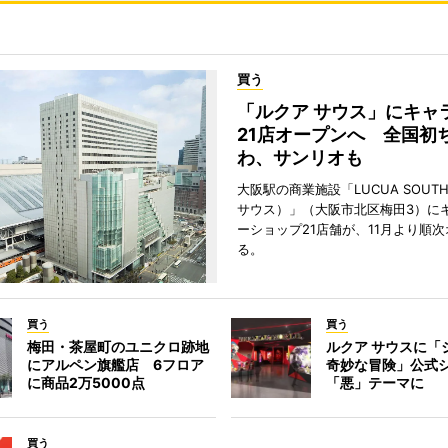
買う
「ルクア サウス」にキャ
21店オープンへ 全国初
わ、サンリオも
大阪駅の商業施設「LUCUA SOUT
サウス）」（大阪市北区梅田3）に
ーショップ21店舗が、11月より順
る。
買う
買う
梅田・茶屋町のユニクロ跡地
ルクア サウスに「
にアルペン旗艦店 6フロア
奇妙な冒険」公式
に商品2万5000点
「悪」テーマに
買う