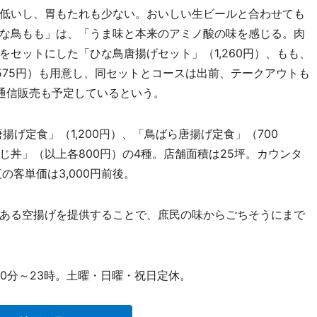
低いし、胃もたれも少ない。おいしい生ビールと合わせても
な鳥もも」は、「うま味と本来のアミノ酸の味を感じる。肉
セットにした「ひな鳥唐揚げセット」（1,260円）、もも、
575円）も用意し、同セットとコースは出前、テークアウトも
通信販売も予定しているという。
げ定食」（1,200円）、「鳥ばら唐揚げ定食」（700
丼」（以上各800円）の4種。店舗面積は25坪。カウンタ
の客単価は3,000円前後。
ある空揚げを提供することで、庶民の味からごちそうにまで
時30分～23時。土曜・日曜・祝日定休。