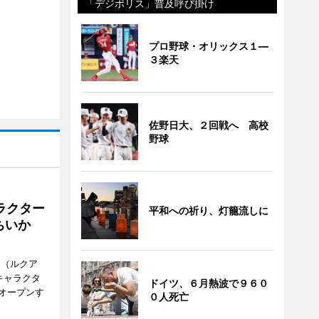
「デジポリス」普及呼び掛け
プロ野球・オリックス１―
３楽天
佐野日大、２回戦へ 高校
野球
ラクター
平和への祈り、灯籠流しに
ちいか
H（ルクア
キャラクタ
ドイツ、６月熱波で９６０
次オープンす
０人死亡