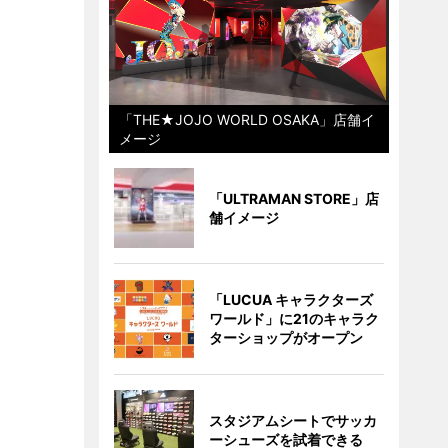
「THE★JOJO WORLD OSAKA」店舗イ
メージ
「ULTRAMAN STORE」店
舗イメージ
「LUCUA キャラクターズ
ワールド」に21のキャラク
ターショップがオープン
スタジアムシートでサッカ
ーシューズを試着できる