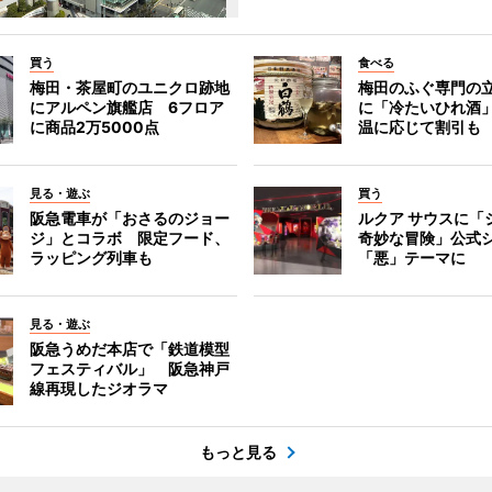
買う
食べる
梅田・茶屋町のユニクロ跡地
梅田のふぐ専門の
にアルペン旗艦店 6フロア
に「冷たいひれ酒
に商品2万5000点
温に応じて割引も
見る・遊ぶ
買う
阪急電車が「おさるのジョー
ルクア サウスに「
ジ」とコラボ 限定フード、
奇妙な冒険」公式
ラッピング列車も
「悪」テーマに
見る・遊ぶ
阪急うめだ本店で「鉄道模型
フェスティバル」 阪急神戸
線再現したジオラマ
もっと見る