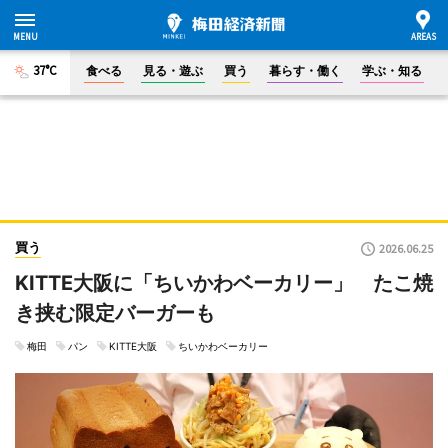
37°C
食べる
見る・遊ぶ
買う
暮らす・働く
学ぶ・知る
買う
2026.06.25
KITTE大阪に「ちいかわベーカリー」 たこ焼
き挟む限定バーガーも
梅田
パン
KITTE大阪
ちいかわベーカリー