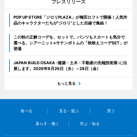
プレスリリース
POP UP STORE「ジロリPLAZA」が梅田ロフトで開催！人気作
品のキャラクターたちが“ジロリ”とした目線で集結！
この秋の正解コーデを、セットで。パンツもスカートも気分で
選べる、シアーニット×サテンボトムの「秋映えコーデSET」が
登場
JAPAN BUILD OSAKA -建築・土木・不動産の先端技術展-に出
展します。2026年8月26日（水）～28日（金）
もっと見る
食べる
見る・遊ぶ
買う
暮らす・働く
学ぶ・知る