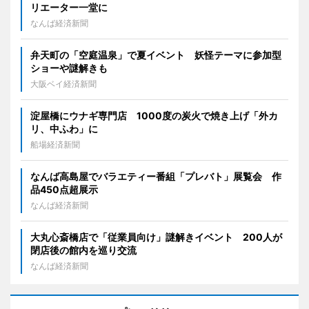
リエーター一堂に
なんば経済新聞
弁天町の「空庭温泉」で夏イベント 妖怪テーマに参加型
ショーや謎解きも
大阪ベイ経済新聞
淀屋橋にウナギ専門店 1000度の炭火で焼き上げ「外カ
リ、中ふわ」に
船場経済新聞
なんば高島屋でバラエティー番組「プレバト」展覧会 作
品450点超展示
なんば経済新聞
大丸心斎橋店で「従業員向け」謎解きイベント 200人が
閉店後の館内を巡り交流
なんば経済新聞