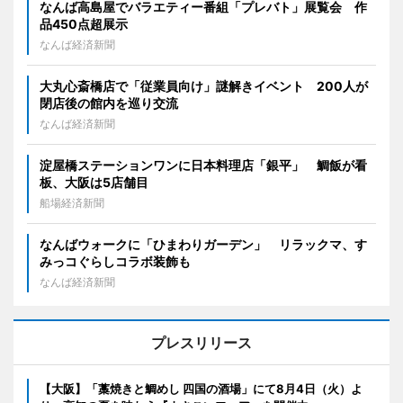
なんば高島屋でバラエティー番組「プレバト」展覧会 作
品450点超展示
なんば経済新聞
大丸心斎橋店で「従業員向け」謎解きイベント 200人が
閉店後の館内を巡り交流
なんば経済新聞
淀屋橋ステーションワンに日本料理店「銀平」 鯛飯が看
板、大阪は5店舗目
船場経済新聞
なんばウォークに「ひまわりガーデン」 リラックマ、す
みっコぐらしコラボ装飾も
なんば経済新聞
プレスリリース
【大阪】「藁焼きと鯛めし 四国の酒場」にて8月4日（火）よ