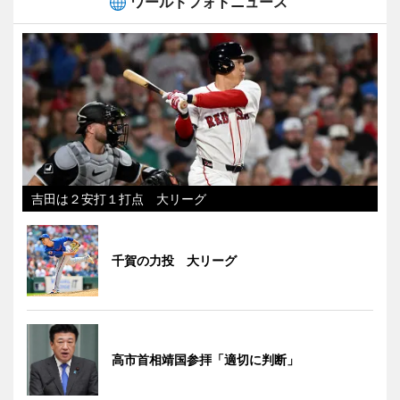
ワールドフォトニュース
吉田は２安打１打点 大リーグ
千賀の力投 大リーグ
高市首相靖国参拝「適切に判断」