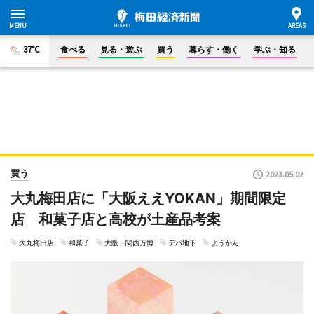
37°C
食べる
見る・遊ぶ
買う
暮らす・働く
学ぶ・知る
買う
2023.05.02
大丸梅田店に「大阪ええYOKAN」期間限定
店 和菓子店と高校が土産品考案
大丸梅田店
和菓子
大阪・関西万博
デパ地下
ようかん