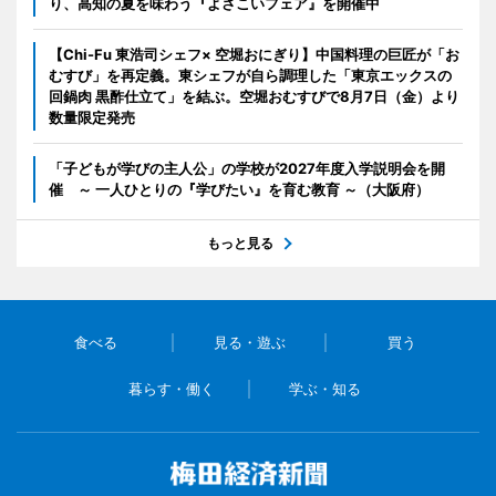
り、高知の夏を味わう『よさこいフェア』を開催中
【Chi-Fu 東浩司シェフ× 空堀おにぎり】中国料理の巨匠が「お
むすび」を再定義。東シェフが自ら調理した「東京エックスの
回鍋肉 黒酢仕立て」を結ぶ。空堀おむすびで8月7日（金）より
数量限定発売
「子どもが学びの主人公」の学校が2027年度入学説明会を開
催 ～ 一人ひとりの『学びたい』を育む教育 ～（大阪府）
もっと見る
食べる
見る・遊ぶ
買う
暮らす・働く
学ぶ・知る