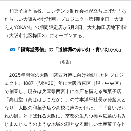
和菓子店と高校、コンテンツ制作会社が立ち上げた「あ
たらしい大阪みやげ計画」プロジェクト第1弾企画「大阪
ええYOKAN」の期間限定店が5月3日、大丸梅田店地下1階
（大阪市北区梅田3）にオープンする。
「福壽堂秀信」の「道頓堀の赤い灯・青い灯かん」
［広告］
2025年開催の大阪・関西万博に向け始動した同プロジ
ェクト。1887（明治20）年に大阪市東区（現・中央区）
で創業し、現在は兵庫県西宮市に本店を構える和菓子店
「高山堂（高ははしごだか）」の竹本洋平社長が発起人と
なり、大阪の和菓子店や高校に声をかけた。「『食いだお
れの街』と呼ばれる大阪に、京都の生八つ橋や広島のもみ
じまんじゅうのような地域の顔となる新しい土産菓子を作