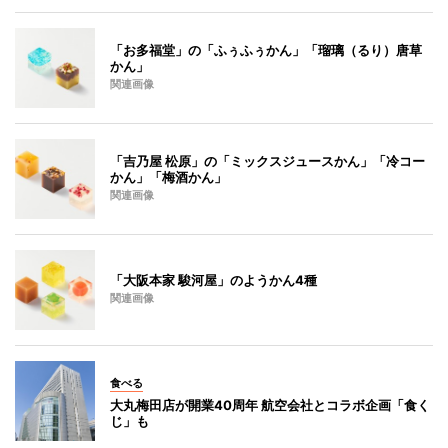
「お多福堂」の「ふぅふぅかん」「瑠璃（るり）唐草
かん」
関連画像
「吉乃屋 松原」の「ミックスジュースかん」「冷コー
かん」「梅酒かん」
関連画像
「大阪本家 駿河屋」のようかん4種
関連画像
食べる
大丸梅田店が開業40周年 航空会社とコラボ企画「食く
じ」も