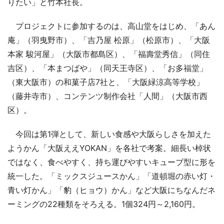
りたい」と竹本社長。
プロジェクトに参加するのは、高山堂をはじめ、「あん
庵」（羽曳野市）、「吉乃屋 松原」（松原市）、「大阪
本家 駿河屋」（大阪市都島区）、「福壽堂秀信」（同住
吉区）、「本まつばや」（同天王寺区）、「お多福堂」
（東大阪市）の和菓子店7社と、「大阪緑涼高等学校」
（藤井寺市）、コンテンツ制作会社「人間」（大阪市西
区）。
今回は第1弾として、新しい食感や大阪らしさを加えた
ようかん「大阪ええYOKAN」を各社で考案。細長い棹状
ではなく、食べやすく、持ち運びやすいキューブ型に形を
統一した。「ミックスジュースかん」「道頓堀の赤い灯・
青い灯かん」「豹（ヒョウ）かん」など大阪にちなんだネ
ーミングの22種類をそろえる。1個324円～2,160円。