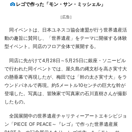
レゴで作った「モン・サン・ミッシェル」
［広告］
同イベントは、日本ユネスコ協会連盟が行う世界遺産活
動の趣旨に賛同し、「世界遺産」をテーマに開催する体験
型イベント。同店のフロア全体で展開する。
同店に先がけて4月28日～5月25日に銀座・ソニービル
で行われた同イベントでは、屋久島の縄文杉を高さ実寸大
の懸垂幕で再現したが、梅田では「幹の太さ実寸大」をラ
ウンドパネルで再現。約5メートル10センチの巨大な幹が
登場した。写真は、冒険家で写真家の石川直樹さんが撮影
したもの。
全国展開中の世界遺産チャリティーアートエキシビジョ
ン「PIECE OF PEACE～『レゴ』で作った世界遺産展