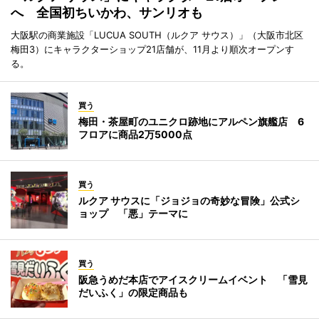
へ 全国初ちいかわ、サンリオも
大阪駅の商業施設「LUCUA SOUTH（ルクア サウス）」（大阪市北区
梅田3）にキャラクターショップ21店舗が、11月より順次オープンす
る。
買う
梅田・茶屋町のユニクロ跡地にアルペン旗艦店 6
フロアに商品2万5000点
買う
ルクア サウスに「ジョジョの奇妙な冒険」公式シ
ョップ 「悪」テーマに
買う
阪急うめだ本店でアイスクリームイベント 「雪見
だいふく」の限定商品も