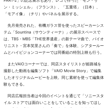
PART-2」の記念展示もあり、レゴで作った「モン・サ
ン・ミッシェル」（フランス）、「五重塔」（日本）、
「モアイ像」（チリ）やパネルを展示する。
先月発売された、有機ガラス管を使ったスピーカーシス
テム「Sountina（サウンティーナ）」の展示スペースで
は、TBS・MBS「THE世界遺産」の新テーマ曲で、バイオ
リニスト・宮本笑里さんの「奏で」を体験、シアタールー
ムとハイビジョンコーナーでは同番組の特別上映も行う。
またVAIOコーナーでは、同店スタイリストが姫路城を
撮影した動画を編集ソフト「VAIO Movie Story」で編集
したオリジナルムービーを上映。同じ素材を使って編集体
験もできる。
同店広報担当者は今回のイベントを通じて「ソニースタ
イル ストアでは面白いことをしていることを知ってほし