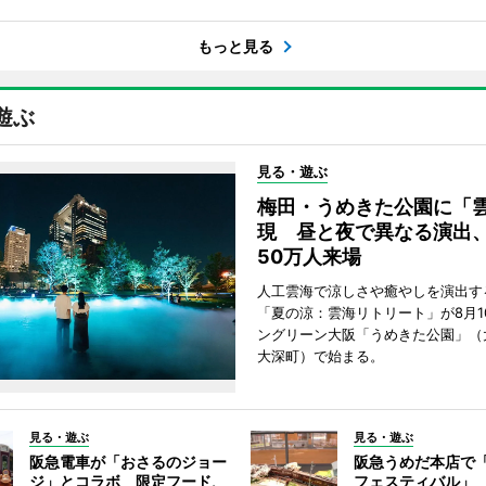
もっと見る
遊ぶ
見る・遊ぶ
梅田・うめきた公園に「
現 昼と夜で異なる演出
50万人来場
人工雲海で涼しさや癒やしを演出す
「夏の涼：雲海リトリート」が8月1
ングリーン大阪「うめきた公園」（
大深町）で始まる。
見る・遊ぶ
見る・遊ぶ
阪急電車が「おさるのジョー
阪急うめだ本店で
ジ」とコラボ 限定フード、
フェスティバル」