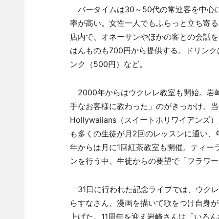
バータイムは30～50代の常連客を中心
率が高い。女性一人でもふらっと立ち寄る
店内で、オネーサンやほかの客との会話を
はんものも700円から提供する。ドリンク
ンク（500円）など。
2000年からはウクレレ教室も開始。岩
手なお客様に教わった」のがきっかけ。当時
Hollywaiians（スイートホリワイ
も多くの生徒が月2回のレッスンに通い、
年からは月に1回紅茶教室も開催。ティー
ンを行う中、生徒からの要望で「フラワー
31日に行われた記念ライブでは、ウクレレ教室
らすなさん、漫画を描いて歌をつけ自身が
上げた。11周年を迎え岩崎さんは「いろ