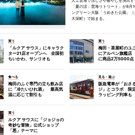
人工雲海で涼しさや癒やしを演出す
「夏の涼：雲海リトリート」が8月1
ングリーン大阪「うめきた公園」（
大深町）で始まる。
買う
買う
「ルクア サウス」にキャラク
梅田・茶屋町のユ
ター21店オープンへ 全国初
にアルペン旗艦店
ちいかわ、サンリオも
に商品2万5000点
食べる
見る・遊ぶ
梅田のふぐ専門の立ち飲み店
阪急電車が「おさ
に「冷たいひれ酒」 最高気
ジ」とコラボ 限
温に応じて割引も
ラッピング列車も
買う
ルクア サウスに「ジョジョの
奇妙な冒険」公式ショップ
「悪」テーマに