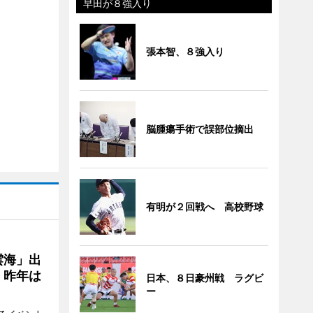
早田が８強入り
張本智、８強入り
脳腫瘍手術で誤部位摘出
有明が２回戦へ 高校野球
雲海」出
、昨年は
日本、８日豪州戦 ラグビ
ー