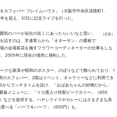
カフェバー フレイムハウス」（大阪市中央区淡路町1、
周年を迎え、31日に記念ライブを行った。
囲気のバーが会社の近くにあったらいいなと思い、
［広告］
を話すのは、常連客らから「オネーサン」の愛称で
場の会場装花を施すフラワーコーディネーターの仕事をしな
業、2005年に現在の場所に移転した。
ークな家具や昭和のポスター、のぼりなどで飾られており、1
6席のカフェバー、2階はイベント、ギャラリーなどに利用でき
目からランチタイムを設け、「おばあちゃんの好物だから」
看板メニューに、「イカ墨入り特製ビーフカリー」（650
円）などを提供する。ハヤシライスやカレーにはさまざまな具
選べる「ハーフ＆ハーフ」（600円）も。