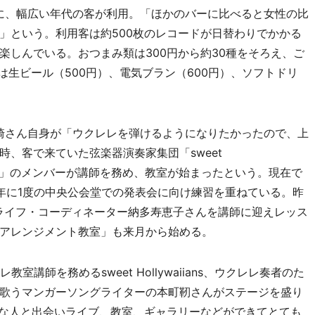
に、幅広い年代の客が利用。「ほかのバーに比べると女性の比
」という。利用客は約500枚のレコードが日替わりでかかる
楽しんでいる。おつまみ類は300円から約30種をそろえ、ご
は生ビール（500円）、電気ブラン（600円）、ソフトドリ
崎さん自身が「ウクレレを弾けるようになりたかったので、上
、客で来ていた弦楽器演奏家集団「sweet
アンズ）」のメンバーが講師を務め、教室が始まったという。現在で
年に1度の中央公会堂での発表会に向け練習を重ねている。昨
ライフ・コーディネーター納多寿恵子さんを講師に迎えレッス
アレンジメント教室」も来月から始める。
講師を務めるsweet Hollywaiians、ウクレレ奏者のた
歌うマンガーソングライターの本町靭さんがステージを盛り
んな人と出会いライブ、教室、ギャラリーなどができてとても