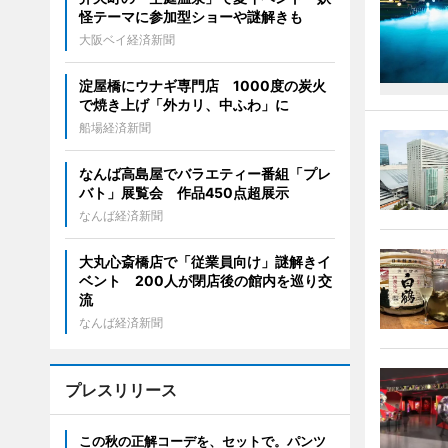
怪テーマに参加型ショーや謎解きも
大阪ベイ経済新聞
淀屋橋にウナギ専門店 1000度の炭火
で焼き上げ「外カリ、中ふわ」に
船場経済新聞
なんば高島屋でバラエティー番組「プレ
バト」展覧会 作品450点超展示
なんば経済新聞
大丸心斎橋店で「従業員向け」謎解きイ
ベント 200人が閉店後の館内を巡り交
流
なんば経済新聞
プレスリリース
この秋の正解コーデを、セットで。パンツ