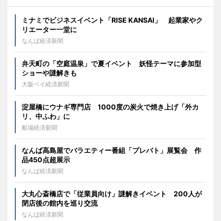
ミナミでビジネスイベント「RISE KANSAI」 起業家やク
リエーター一堂に
なんば経済新聞
弁天町の「空庭温泉」で夏イベント 妖怪テーマに参加型
ショーや謎解きも
大阪ベイ経済新聞
淀屋橋にウナギ専門店 1000度の炭火で焼き上げ「外カ
リ、中ふわ」に
船場経済新聞
なんば高島屋でバラエティー番組「プレバト」展覧会 作
品450点超展示
なんば経済新聞
大丸心斎橋店で「従業員向け」謎解きイベント 200人が
閉店後の館内を巡り交流
なんば経済新聞