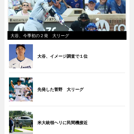
大谷、今季初の２発 大リーグ
大谷、イメージ調査で１位
先発した菅野 大リーグ
米大統領ヘリに民間機接近