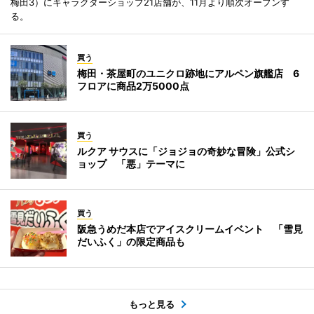
梅田3）にキャラクターショップ21店舗が、11月より順次オープンす
る。
買う
梅田・茶屋町のユニクロ跡地にアルペン旗艦店 6
フロアに商品2万5000点
買う
ルクア サウスに「ジョジョの奇妙な冒険」公式シ
ョップ 「悪」テーマに
買う
阪急うめだ本店でアイスクリームイベント 「雪見
だいふく」の限定商品も
もっと見る