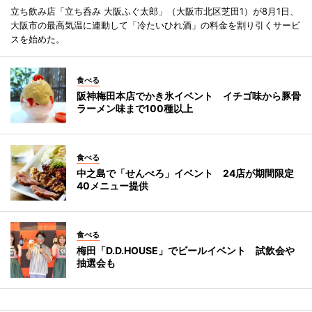
立ち飲み店「立ち呑み 大阪ふぐ太郎」（大阪市北区芝田1）が8月1日、
大阪市の最高気温に連動して「冷たいひれ酒」の料金を割り引くサービ
スを始めた。
食べる
阪神梅田本店でかき氷イベント イチゴ味から豚骨
ラーメン味まで100種以上
食べる
中之島で「せんべろ」イベント 24店が期間限定
40メニュー提供
食べる
梅田「D.D.HOUSE」でビールイベント 試飲会や
抽選会も