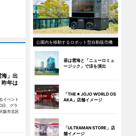
公園内を移動するロボット型自動販売機
昼は雲海と「ニューロミュ
ージック」で涼を演出
雲海」出
、昨年は
「THE★JOJO WORLD OS
るイベント
AKA」店舗イメージ
0日、グラ
大阪市北区
「ULTRAMAN STORE」店
舗イメージ