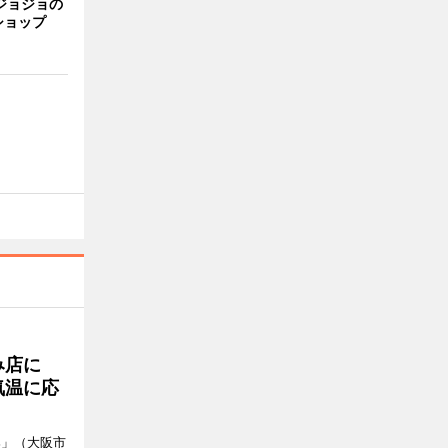
ジョジョの
ショップ
み店に
気温に応
郎」（大阪市