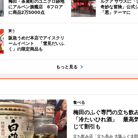
梅田・茶屋町のユニクロ跡地
ルクア サウスに「
にアルペン旗艦店 6フロア
奇妙な冒険」公式
に商品2万5000点
「悪」テーマに
買う
阪急うめだ本店でアイスクリ
ームイベント 「雪見だいふ
く」の限定商品も
もっと見る
食べる
梅田のふぐ専門の立ち飲
「冷たいひれ酒」 最高
じて割引も
立ち飲み店「立ち呑み 大阪ふぐ太