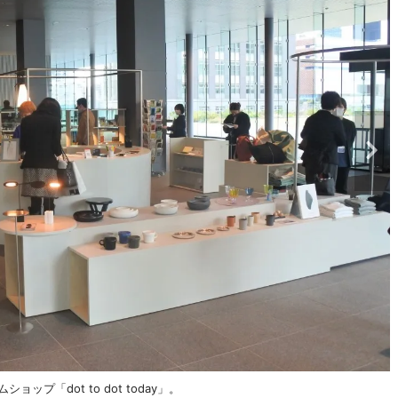
プ「dot to dot today」。