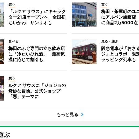
買う
買う
「ルクア サウス」にキャラク
梅田・茶屋町のユ
ター21店オープンへ 全国初
にアルペン旗艦店
ちいかわ、サンリオも
に商品2万5000点
食べる
見る・遊ぶ
梅田のふぐ専門の立ち飲み店
阪急電車が「おさ
に「冷たいひれ酒」 最高気
ジ」とコラボ 限
温に応じて割引も
ラッピング列車も
買う
ルクア サウスに「ジョジョの
奇妙な冒険」公式ショップ
「悪」テーマに
もっと見る
遊ぶ