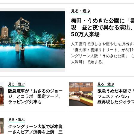
見る・遊ぶ
梅田・うめきた公園に「
現 昼と夜で異なる演出
50万人来場
人工雲海で涼しさや癒やしを演出す
「夏の涼：雲海リトリート」が8月1
ングリーン大阪「うめきた公園」（
大深町）で始まる。
見る・遊ぶ
見る・遊ぶ
阪急電車が「おさるのジョー
阪急うめだ本店で
ジ」とコラボ 限定フード、
フェスティバル」
ラッピング列車も
線再現したジオラ
見る・遊ぶ
グラングリーン大阪で坂本龍
一さんピアノ演奏を上演 三