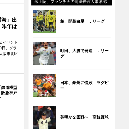
米上院、ブランチ氏の司法長官人事承認
雲海」出
柏、開幕白星 Ｊリーグ
、昨年は
るイベント
0日、グラ
町田、大勝で発進 Ｊリー
大阪市北区
グ
日本、豪州に惜敗 ラグビ
「鉄道模型
ー
 阪急神戸
マ
英明が２回戦へ 高校野球