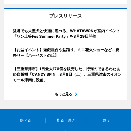
プレスリリース
猛暑でも大型犬と快適に遊べる。WHATAWONが室内イベント
「ワン上等Fes Summer Party」を8月29日開催
【お盆イベント】遊戯屋台や盆踊り、ミニ花火ショーなど～夏
祭り～【ハーベストの丘】
【三重県津市】1日最大176個を販売した、行列のできるわたあ
め自販機「CANDY SPIN」8月8日（土）、三重県津市のイオン
モール津南に設置。
もっと見る
食べる
見る・遊ぶ
買う