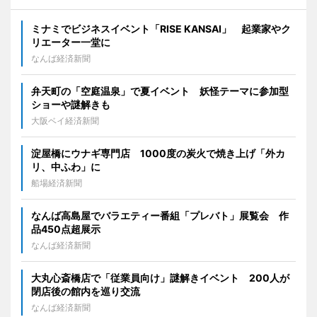
ミナミでビジネスイベント「RISE KANSAI」 起業家やク
リエーター一堂に
なんば経済新聞
弁天町の「空庭温泉」で夏イベント 妖怪テーマに参加型
ショーや謎解きも
大阪ベイ経済新聞
淀屋橋にウナギ専門店 1000度の炭火で焼き上げ「外カ
リ、中ふわ」に
船場経済新聞
なんば高島屋でバラエティー番組「プレバト」展覧会 作
品450点超展示
なんば経済新聞
大丸心斎橋店で「従業員向け」謎解きイベント 200人が
閉店後の館内を巡り交流
なんば経済新聞