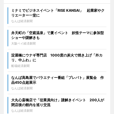
ミナミでビジネスイベント「RISE KANSAI」 起業家やク
リエーター一堂に
なんば経済新聞
弁天町の「空庭温泉」で夏イベント 妖怪テーマに参加型
ショーや謎解きも
大阪ベイ経済新聞
淀屋橋にウナギ専門店 1000度の炭火で焼き上げ「外カ
リ、中ふわ」に
船場経済新聞
なんば高島屋でバラエティー番組「プレバト」展覧会 作
品450点超展示
なんば経済新聞
大丸心斎橋店で「従業員向け」謎解きイベント 200人が
閉店後の館内を巡り交流
なんば経済新聞