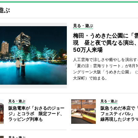
遊ぶ
見る・遊ぶ
梅田・うめきた公園に「
現 昼と夜で異なる演出
50万人来場
人工雲海で涼しさや癒やしを演出す
「夏の涼：雲海リトリート」が8月1
ングリーン大阪「うめきた公園」（
大深町）で始まる。
見る・遊ぶ
見る・遊ぶ
阪急電車が「おさるのジョー
阪急うめだ本店で
ジ」とコラボ 限定フード、
フェスティバル」
ラッピング列車も
線再現したジオラ
見る・遊ぶ