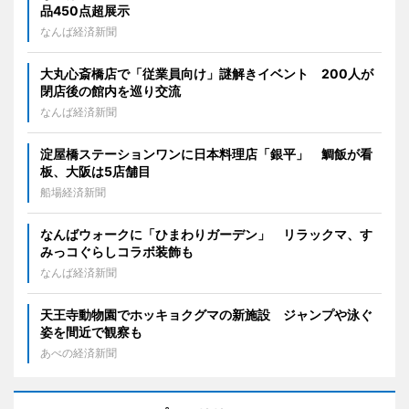
品450点超展示
なんば経済新聞
大丸心斎橋店で「従業員向け」謎解きイベント 200人が
閉店後の館内を巡り交流
なんば経済新聞
淀屋橋ステーションワンに日本料理店「銀平」 鯛飯が看
板、大阪は5店舗目
船場経済新聞
なんばウォークに「ひまわりガーデン」 リラックマ、す
みっコぐらしコラボ装飾も
なんば経済新聞
天王寺動物園でホッキョクグマの新施設 ジャンプや泳ぐ
姿を間近で観察も
あべの経済新聞