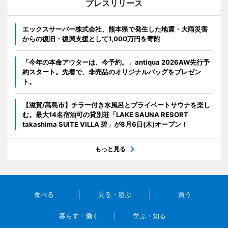
プレスリリース
エックスサーバー株式会社、熊本県で発生した地震・大雨災害
からの復旧・復興支援として1,000万円を寄附
「今年の本命アウターは、今予約。」antiqua 2026AW先行予
約スタート。先着で、非売品のオリジナルバッグをプレゼン
ト。
【滋賀/高島市】チラー付き水風呂とプライベートサウナを楽し
む。最大14名宿泊可の貸別荘「LAKE SAUNA RESORT
takashima SUITE VILLA 碧」が8月6日(木)オープン！
もっと見る
食べる
見る・遊ぶ
買う
暮らす・働く
学ぶ・知る