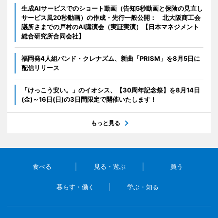
生成AIサービスでのショート動画（告知5秒動画と保険の見直し
サービス風20秒動画）の作成・先行一般公開： 北大阪商工会
議所さまでの戸村のAI講演会（実証実演）【日本マネジメント
総合研究所合同会社】
福岡発4人組バンド・クレナズム、新曲「PRISM」を8月5日に
配信リリース
「けっこう安い。」のイオシス、【30周年記念祭】を8月14日
(金)～16日(日)の3日間限定で開催いたします！
もっと見る
食べる
見る・遊ぶ
買う
暮らす・働く
学ぶ・知る