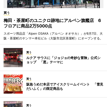
買う
梅田・茶屋町のユニクロ跡地にアルペン旗艦店 6
フロアに商品2万5000点
スポーツ用品店「Alpen OSAKA（アルペン オオサカ）」が8月7日、大
阪・茶屋町のヤンマー本社ビル（大阪市北区茶屋町）にオープンする。
買う
ルクア サウスに「ジョジョの奇妙な冒険」公式シ
ョップ 「悪」テーマに
買う
阪急うめだ本店でアイスクリームイベント 「雪見
だいふく」の限定商品も
買う