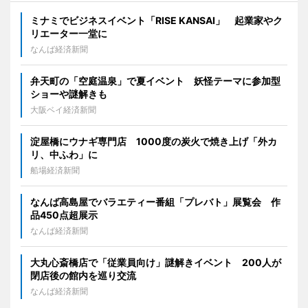
ミナミでビジネスイベント「RISE KANSAI」 起業家やク
リエーター一堂に
なんば経済新聞
弁天町の「空庭温泉」で夏イベント 妖怪テーマに参加型
ショーや謎解きも
大阪ベイ経済新聞
淀屋橋にウナギ専門店 1000度の炭火で焼き上げ「外カ
リ、中ふわ」に
船場経済新聞
なんば高島屋でバラエティー番組「プレバト」展覧会 作
品450点超展示
なんば経済新聞
大丸心斎橋店で「従業員向け」謎解きイベント 200人が
閉店後の館内を巡り交流
なんば経済新聞