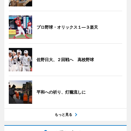
プロ野球・オリックス１―３楽天
佐野日大、２回戦へ 高校野球
平和への祈り、灯籠流しに
もっと見る