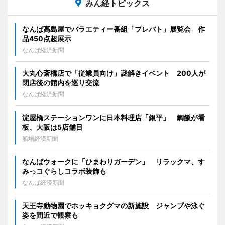
みん経トピックス
なんば高島屋でバラエティー番組「プレバト」展覧会 作
品450点超展示
なんば経済新聞
大丸心斎橋店で「従業員向け」謎解きイベント 200人が
閉店後の館内を巡り交流
なんば経済新聞
淀屋橋ステーションワンに日本料理店「銀平」 鯛飯が看
板、大阪は5店舗目
船場経済新聞
なんばウォークに「ひまわりガーデン」 リラックマ、す
みっコぐらしコラボ装飾も
なんば経済新聞
天王寺動物園でホッキョクグマの新施設 ジャンプや泳ぐ
姿を間近で観察も