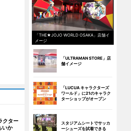
「THE★JOJO WORLD OSAKA」店舗イ
メージ
「ULTRAMAN STORE」店
舗イメージ
「LUCUA キャラクターズ
ワールド」に21のキャラク
ターショップがオープン
ラクター
スタジアムシートでサッカ
ちいか
ーシューズを試着できる