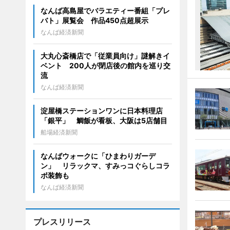
なんば高島屋でバラエティー番組「プレ
バト」展覧会 作品450点超展示
なんば経済新聞
大丸心斎橋店で「従業員向け」謎解きイ
ベント 200人が閉店後の館内を巡り交
流
なんば経済新聞
淀屋橋ステーションワンに日本料理店
「銀平」 鯛飯が看板、大阪は5店舗目
船場経済新聞
なんばウォークに「ひまわりガーデ
ン」 リラックマ、すみっコぐらしコラ
ボ装飾も
なんば経済新聞
プレスリリース