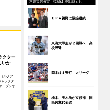
木原官房長官「拉致は現在進行形」
ＥＰＡ視野に議論継続
東海大甲府が２回戦へ 高
校野球
ラクター
ちいか
岡本は１安打 大リーグ
H（ルクア
キャラクタ
次オープンす
橋本、玉木氏が立候補 国
民民主代表選