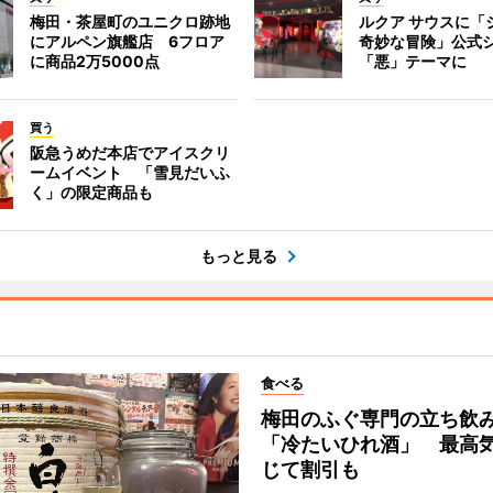
梅田・茶屋町のユニクロ跡地
ルクア サウスに「
にアルペン旗艦店 6フロア
奇妙な冒険」公式
に商品2万5000点
「悪」テーマに
買う
阪急うめだ本店でアイスクリ
ームイベント 「雪見だいふ
く」の限定商品も
もっと見る
食べる
梅田のふぐ専門の立ち飲
「冷たいひれ酒」 最高
じて割引も