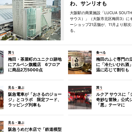
わ、サンリオも
大阪駅の商業施設「LUCUA SOUT
サウス）」（大阪市北区梅田3）に
ーショップ21店舗が、11月より順
る。
買う
食べる
梅田・茶屋町のユニクロ跡地
梅田のふぐ専門の
にアルペン旗艦店 6フロア
に「冷たいひれ酒
に商品2万5000点
温に応じて割引も
見る・遊ぶ
買う
阪急電車が「おさるのジョー
ルクア サウスに「
ジ」とコラボ 限定フード、
奇妙な冒険」公式
ラッピング列車も
「悪」テーマに
見る・遊ぶ
阪急うめだ本店で「鉄道模型