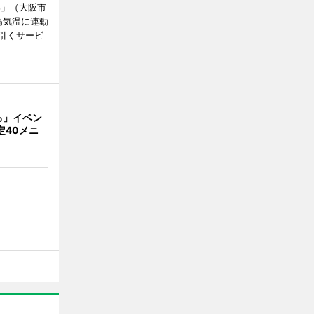
郎」（大阪市
高気温に連動
引くサービ
ろ」イベン
定40メニ