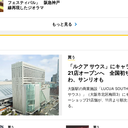
フェスティバル」 阪急神戸
線再現したジオラマ
もっと見る
買う
「ルクア サウス」にキャ
21店オープンへ 全国初
わ、サンリオも
大阪駅の商業施設「LUCUA SOUT
サウス）」（大阪市北区梅田3）に
ーショップ21店舗が、11月より順
る。
買う
買う