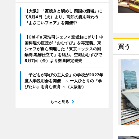
【大阪】「藁焼きと鯛めし 四国の酒場」に
て8月4日（火）より、高知の夏を味わう
『よさこいフェア』を開催中
【Chi-Fu 東浩司シェフ× 空堀おにぎり】中
国料理の巨匠が「おむすび」を再定義。東
買う
シェフが自ら調理した「東京エックスの回
鍋肉 黒酢仕立て」を結ぶ。空堀おむすびで
8月7日（金）より数量限定発売
「子どもが学びの主人公」の学校が2027年
度入学説明会を開催 ～ 一人ひとりの『学
びたい』を育む教育 ～（大阪府）
もっと見る