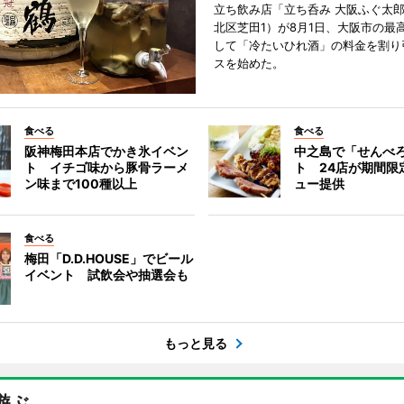
立ち飲み店「立ち呑み 大阪ふぐ太
北区芝田1）が8月1日、大阪市の最
して「冷たいひれ酒」の料金を割り
スを始めた。
食べる
食べる
阪神梅田本店でかき氷イベン
中之島で「せんべ
ト イチゴ味から豚骨ラーメ
ト 24店が期間限
ン味まで100種以上
ュー提供
食べる
梅田「D.D.HOUSE」でビール
イベント 試飲会や抽選会も
もっと見る
遊ぶ