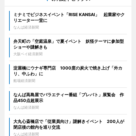
ミナミでビジネスイベント「RISE KANSAI」 起業家やク
リエーター一堂に
なんば経済新聞
弁天町の「空庭温泉」で夏イベント 妖怪テーマに参加型
ショーや謎解きも
大阪ベイ経済新聞
淀屋橋にウナギ専門店 1000度の炭火で焼き上げ「外カ
リ、中ふわ」に
船場経済新聞
なんば高島屋でバラエティー番組「プレバト」展覧会 作
品450点超展示
なんば経済新聞
大丸心斎橋店で「従業員向け」謎解きイベント 200人が
閉店後の館内を巡り交流
なんば経済新聞