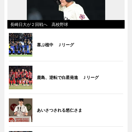
長崎日大が２回戦へ 高校野球
喜ぶ植中 Ｊリーグ
鹿島、逆転で白星発進 Ｊリーグ
あいさつされる悠仁さま