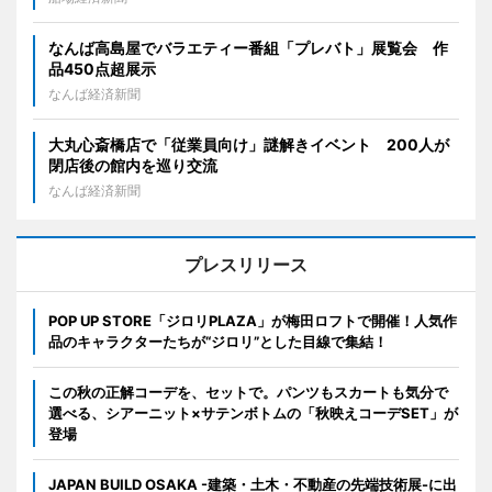
なんば高島屋でバラエティー番組「プレバト」展覧会 作
品450点超展示
なんば経済新聞
大丸心斎橋店で「従業員向け」謎解きイベント 200人が
閉店後の館内を巡り交流
なんば経済新聞
プレスリリース
POP UP STORE「ジロリPLAZA」が梅田ロフトで開催！人気作
品のキャラクターたちが“ジロリ”とした目線で集結！
この秋の正解コーデを、セットで。パンツもスカートも気分で
選べる、シアーニット×サテンボトムの「秋映えコーデSET」が
登場
JAPAN BUILD OSAKA -建築・土木・不動産の先端技術展-に出