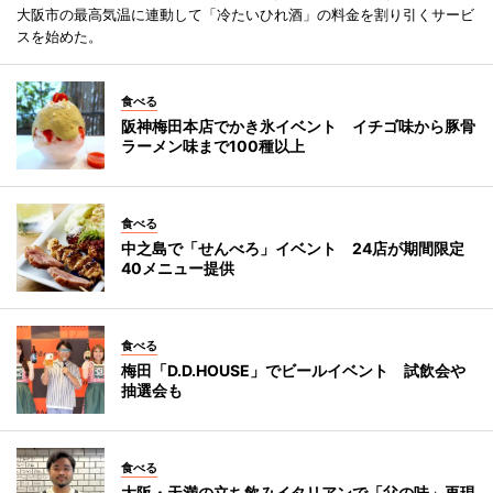
大阪市の最高気温に連動して「冷たいひれ酒」の料金を割り引くサービ
スを始めた。
食べる
阪神梅田本店でかき氷イベント イチゴ味から豚骨
ラーメン味まで100種以上
食べる
中之島で「せんべろ」イベント 24店が期間限定
40メニュー提供
食べる
梅田「D.D.HOUSE」でビールイベント 試飲会や
抽選会も
食べる
大阪・天満の立ち飲みイタリアンで「父の味」再現