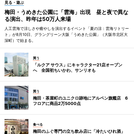
見る・遊ぶ
梅田・うめきた公園に「雲海」出現 昼と夜で異な
る演出、昨年は50万人来場
人工雲海で涼しさや癒やしを演出するイベント「夏の涼：雲海リトリー
ト」が8月10日、グラングリーン大阪「うめきた公園」（大阪市北区大
深町）で始まる。
買う
「ルクア サウス」にキャラクター21店オープン
へ 全国初ちいかわ、サンリオも
買う
梅田・茶屋町のユニクロ跡地にアルペン旗艦店 6
フロアに商品2万5000点
食べる
梅田のふぐ専門の立ち飲み店に「冷たいひれ酒」