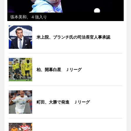
張本美和、４強入り
米上院、ブランチ氏の司法長官人事承認
柏、開幕白星 Ｊリーグ
町田、大勝で発進 Ｊリーグ