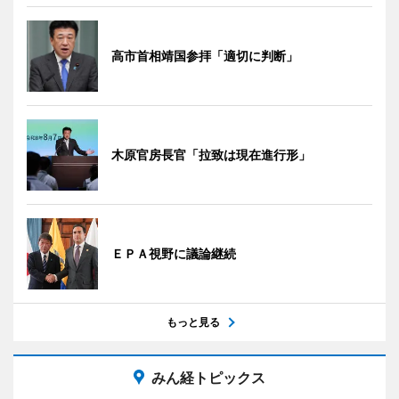
高市首相靖国参拝「適切に判断」
木原官房長官「拉致は現在進行形」
ＥＰＡ視野に議論継続
もっと見る
みん経トピックス