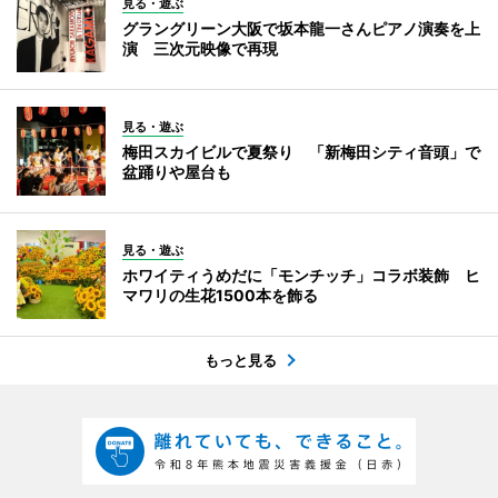
見る・遊ぶ
グラングリーン大阪で坂本龍一さんピアノ演奏を上
演 三次元映像で再現
見る・遊ぶ
梅田スカイビルで夏祭り 「新梅田シティ音頭」で
盆踊りや屋台も
見る・遊ぶ
ホワイティうめだに「モンチッチ」コラボ装飾 ヒ
マワリの生花1500本を飾る
もっと見る