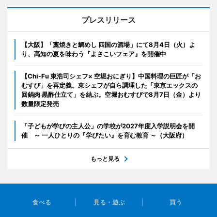
プレスリリース
【大阪】「藁焼きと鯛めし 四国の酒場」にて8月4日（火）よ
り、高知の夏を味わう『よさこいフェア』を開催中
【Chi-Fu 東浩司シェフ× 空堀おにぎり】中国料理の巨匠が「お
むすび」を再定義。東シェフが自ら調理した「東京エックスの
回鍋肉 黒酢仕立て」を結ぶ。空堀おむすびで8月7日（金）より
数量限定発売
「子どもが学びの主人公」の学校が2027年度入学説明会を開
催 ～ 一人ひとりの『学びたい』を育む教育 ～（大阪府）
もっと見る
食べる
見る・遊ぶ
買う