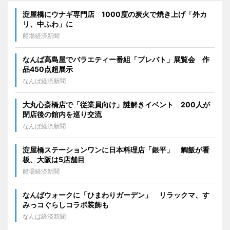
淀屋橋にウナギ専門店 1000度の炭火で焼き上げ「外カ
リ、中ふわ」に
船場経済新聞
なんば高島屋でバラエティー番組「プレバト」展覧会 作
品450点超展示
なんば経済新聞
大丸心斎橋店で「従業員向け」謎解きイベント 200人が
閉店後の館内を巡り交流
なんば経済新聞
淀屋橋ステーションワンに日本料理店「銀平」 鯛飯が看
板、大阪は5店舗目
船場経済新聞
なんばウォークに「ひまわりガーデン」 リラックマ、す
みっコぐらしコラボ装飾も
なんば経済新聞