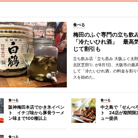
食べる
梅田のふぐ専門の立ち飲
「冷たいひれ酒」 最高
じて割引も
立ち飲み店「立ち呑み 大阪ふぐ太
北区芝田1）が8月1日、大阪市の最
して「冷たいひれ酒」の料金を割り
スを始めた。
食べる
食べる
阪神梅田本店でかき氷イベン
中之島で「せんべ
ト イチゴ味から豚骨ラーメ
ト 24店が期間限
ン味まで100種以上
ュー提供
食べる