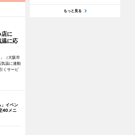
もっと見る
み店に
気温に応
郎」（大阪市
高気温に連動
引くサービ
ろ」イベン
定40メニ