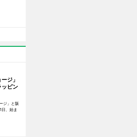
ョージ」
ラッピン
ージ」と阪
1日、始ま