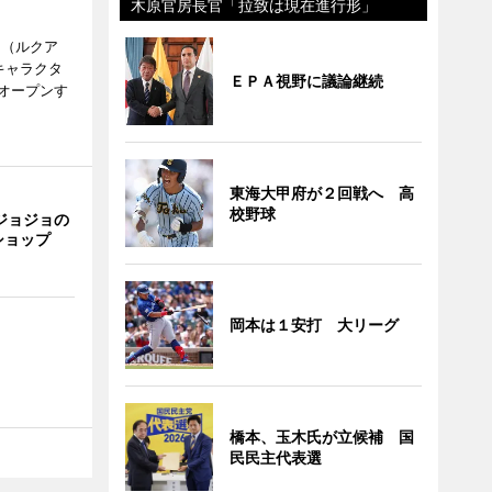
木原官房長官「拉致は現在進行形」
H（ルクア
キャラクタ
ＥＰＡ視野に議論継続
次オープンす
東海大甲府が２回戦へ 高
校野球
ジョジョの
ショップ
岡本は１安打 大リーグ
橋本、玉木氏が立候補 国
民民主代表選