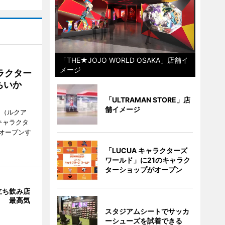
「THE★JOJO WORLD OSAKA」店舗イ
メージ
ラクター
ちいか
「ULTRAMAN STORE」店
舗イメージ
H（ルクア
キャラクタ
次オープンす
「LUCUA キャラクターズ
ワールド」に21のキャラク
ターショップがオープン
立ち飲み店
」 最高気
スタジアムシートでサッカ
ーシューズを試着できる