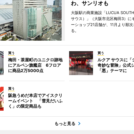
わ、サンリオも
大阪駅の商業施設「LUCUA SOUT
サウス）」（大阪市北区梅田3）に
ーショップ21店舗が、11月より順
る。
買う
買う
梅田・茶屋町のユニクロ跡地
ルクア サウスに「
にアルペン旗艦店 6フロア
奇妙な冒険」公式
に商品2万5000点
「悪」テーマに
買う
阪急うめだ本店でアイスクリ
ームイベント 「雪見だいふ
く」の限定商品も
もっと見る