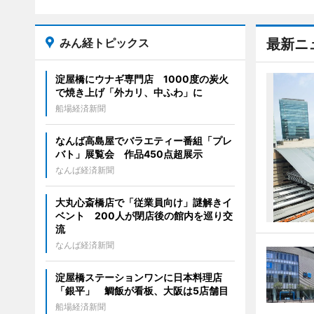
みん経トピックス
最新ニ
淀屋橋にウナギ専門店 1000度の炭火
で焼き上げ「外カリ、中ふわ」に
船場経済新聞
なんば高島屋でバラエティー番組「プレ
バト」展覧会 作品450点超展示
なんば経済新聞
大丸心斎橋店で「従業員向け」謎解きイ
ベント 200人が閉店後の館内を巡り交
流
なんば経済新聞
淀屋橋ステーションワンに日本料理店
「銀平」 鯛飯が看板、大阪は5店舗目
船場経済新聞