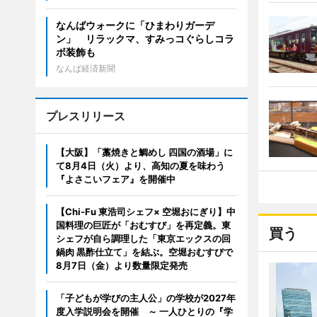
なんばウォークに「ひまわりガーデ
ン」 リラックマ、すみっコぐらしコラ
ボ装飾も
なんば経済新聞
プレスリリース
【大阪】「藁焼きと鯛めし 四国の酒場」に
て8月4日（火）より、高知の夏を味わう
『よさこいフェア』を開催中
【Chi-Fu 東浩司シェフ× 空堀おにぎり】中
国料理の巨匠が「おむすび」を再定義。東
買う
シェフが自ら調理した「東京エックスの回
鍋肉 黒酢仕立て」を結ぶ。空堀おむすびで
8月7日（金）より数量限定発売
「子どもが学びの主人公」の学校が2027年
度入学説明会を開催 ～ 一人ひとりの『学