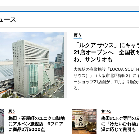
ュース
買う
「ルクア サウス」にキャ
21店オープンへ 全国初
わ、サンリオも
大阪駅の商業施設「LUCUA SOUT
サウス）」（大阪市北区梅田3）に
ーショップ21店舗が、11月より順
る。
買う
食べる
梅田・茶屋町のユニクロ跡地
梅田のふぐ専門の
にアルペン旗艦店 6フロア
に「冷たいひれ酒
に商品2万5000点
温に応じて割引も