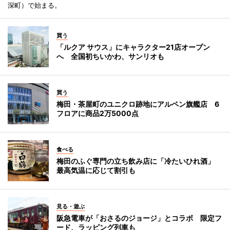
深町）で始まる。
買う
「ルクア サウス」にキャラクター21店オープン
へ 全国初ちいかわ、サンリオも
買う
梅田・茶屋町のユニクロ跡地にアルペン旗艦店 6
フロアに商品2万5000点
食べる
梅田のふぐ専門の立ち飲み店に「冷たいひれ酒」
最高気温に応じて割引も
見る・遊ぶ
阪急電車が「おさるのジョージ」とコラボ 限定フ
ード、ラッピング列車も