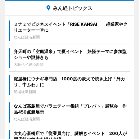
みん経トピックス
ミナミでビジネスイベント「RISE KANSAI」 起業家やク
リエーター一堂に
なんば経済新聞
弁天町の「空庭温泉」で夏イベント 妖怪テーマに参加型
ショーや謎解きも
大阪ベイ経済新聞
淀屋橋にウナギ専門店 1000度の炭火で焼き上げ「外カ
リ、中ふわ」に
船場経済新聞
なんば高島屋でバラエティー番組「プレバト」展覧会 作
品450点超展示
なんば経済新聞
大丸心斎橋店で「従業員向け」謎解きイベント 200人が